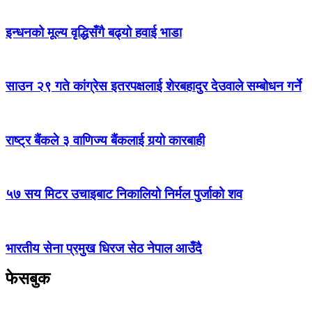
इन्धनको मूल्य वृद्धिसँगै बढ्यो हवाई भाडा
साउन २९ गते कांग्रेस इतरपक्षलाई शेरबहादुर देउवाले सम्बोधन गर्ने
राष्ट्र बैंकले ३ वाणिज्य बैंकलाई गर्‍यो कारबाही
५७ सय मिटर उचाइबाट निकालियो निर्मल पुर्जाको शव
भारतीय सेना प्रमुख धिरज सेठ नेपाल आउँदै
फेसबुक