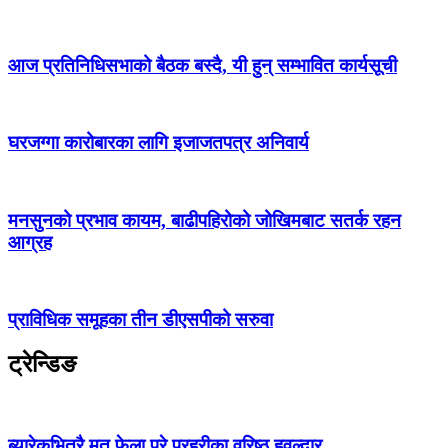
आज प्रतिनिधिसभाको बैठक बस्दै, यी हुन् सम्भावित कार्यसूची
घरजग्गा कारोबारका लागि इजाजतपत्र अनिवार्य
मनसुनको प्रभाव कायम, बाढीपहिरोको जोखिमबाट सतर्क रहन
आग्रह
प्राविधिक समूहका तीन डीएसपीको सरुवा
ट्रेन्डिङ
ब्यारेकभित्रै मृत फेला परे प्रहरीका वरिष्ठ हवल्दार