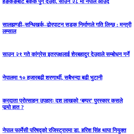
हङकङबाट बैंकक पुगे देउवा, साउन २८ मा नेपाल आउँदै
सालझण्डी–सन्धिखर्क–ढोरपाटन सडक निर्माणले गति लिन्छ : मन्त्री
लम्साल
साउन २९ गते कांग्रेस इतरपक्षलाई शेरबहादुर देउवाले सम्बोधन गर्ने
नेपालमा १० हजारबढी शरणार्थी, सबैभन्दा बढी भुटानी
करदाता प्रोत्साहन उपहारः दश लाखको ‘बम्पर’ पुरस्कार कसले
पार्‍याे हात ?
नेपाल फार्मेसी परिषद्को रजिस्ट्रारमा डा. हरिश सिंह थापा नियुक्त