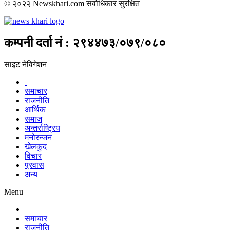
© २०२२ Newskhari.com सर्वाधिकार सुरक्षित
कम्पनी दर्ता नं : २९४४७३/०७९/०८०
साइट नेविगेशन
समाचार
राजनीति
आर्थिक
समाज
अन्तर्राष्ट्रिय
मनोरन्जन
खेलकुद
विचार
प्रवास
अन्य
Menu
समाचार
राजनीति