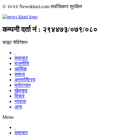
© २०२२ Newskhari.com सर्वाधिकार सुरक्षित
कम्पनी दर्ता नं : २९४४७३/०७९/०८०
साइट नेविगेशन
समाचार
राजनीति
आर्थिक
समाज
अन्तर्राष्ट्रिय
मनोरन्जन
खेलकुद
विचार
प्रवास
अन्य
Menu
समाचार