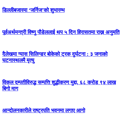
डिल्लीबजारमा ‘जर्निज’को शुभारम्भ
पूर्वअर्थमन्त्री विष्णु पौडेललाई थप ५ दिन हिरासतमा राख्न अनुमति
दैलेखमा ग्यास सिलिन्डर बोकेको ट्रक दुर्घटना : ३ जनाको
घटनास्थलमै मृत्यु
विकल दम्पतीविरुद्ध सम्पत्ति शुद्धीकरण मुद्दा, ६८ करोड ९४ लाख
बिगो माग
आन्दोलनकारीले राष्ट्रपति भवनमा लगाए आगो