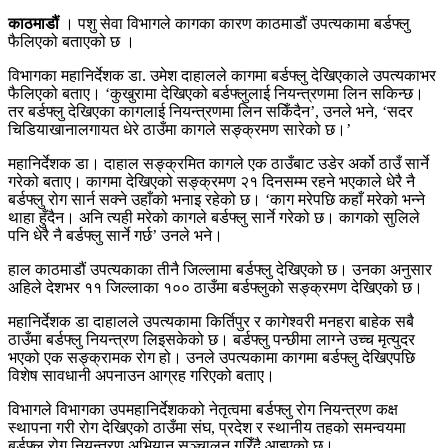
काठमाडौं
। पशु सेवा विभागले कागका कारण काठमाडौं उपत्यकामा बर्डफ्लु
फैलिएको बताएको छ ।
विभागका महानिर्देशक डा. उमेश दाहालले कागमा बर्डफ्लु देखिएकाले उपत्यकाभर
फैलिएको बताए। ‘कुखुरामा देखिएको बर्डफ्लुलाई नियन्त्रणमा लिन सकिन्छ।
तर बर्डफ्लु देखिएका कागलाई नियन्त्रणमा लिन सकिँदैन’, उनले भने, ‘सदर
चिडियाखानालगायत धेरे ठाउँमा कागले सङ्क्रमण सारेको छ।’
महानिर्देशक डा। दाहाल सङ्क्रमित कागले एक ठाउँबाट उडेर अर्को ठाउँ सार्ने
गरेको बताए। कागमा देखिएको सङ्क्रमण २१ दिनसम्म रहने भएकाले धेरै नै
बर्डफ्लु रोग सार्न सक्ने उहाँको भनाइ रहेको छ। ‘काग मरेपछि कहाँ मरेको भन्ने
थाहा हुँदैन। अनि त्यही मरेको कागले बर्डफ्लु सार्ने गरेको छ। कागको सुलिले
पनि धेरै नै बर्डफ्लु सार्ने गर्छ’ उनले भने।
हाल काठमाडौं उपत्यकाका तीनै जिल्लामा बर्डफ्लु देखिएको छ। उनका अनुसार
अहिले देशभर ११ जिल्लाका १०० ठाउँमा बर्डफ्लुको सङ्क्रमण देखिएको छ।
महानिर्देशक डा दाहालले उपत्यकामा किर्तिपुर र कागेश्वरी मनहरा बाहेक सबै
ठाउँमा बर्डफ्लु नियन्त्रण लिइसकेको छ। बर्डफ्लु पन्छीमा लाग्ने उच्च मृत्युदर
भएको एक सङ्क्रामक रोग हो। उनले उपत्यकामा कागमा बर्डफ्लु देखिएपछि
विशेष सावधानी अपनाउन आग्रह गरिएको बताए।
विभागले विभागका उपमहानिर्देशकको नेतृत्वमा बर्डफ्लु रोग नियन्त्रण कक्ष
स्थापना गरी रोग देखिएको ठाउँमा संघ, प्रदेश र स्थानीय तहको समन्वयमा
बर्डफ्लु रोग नियन्त्रण अभियान सञ्चालन गरिँदै आइएको छ।