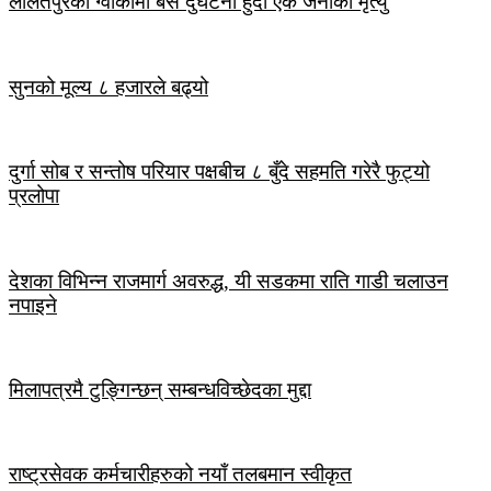
ललितपुरको ग्वार्कोमा बस दुर्घटना हुँदा एक जनाको मृत्यु
सुनको मूल्य ८ हजारले बढ्यो
दुर्गा सोब र सन्तोष परियार पक्षबीच ८ बुँदे सहमति गरेरै फुट्यो
प्रलोपा
देशका विभिन्न राजमार्ग अवरुद्ध, यी सडकमा राति गाडी चलाउन
नपाइने
मिलापत्रमै टुङ्गिन्छन् सम्बन्धविच्छेदका मुद्दा
राष्ट्रसेवक कर्मचारीहरुको नयाँ तलबमान स्वीकृत