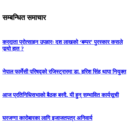
सम्बन्धित समाचार
करदाता प्रोत्साहन उपहारः दश लाखको ‘बम्पर’ पुरस्कार कसले
पार्‍याे हात ?
नेपाल फार्मेसी परिषद्को रजिस्ट्रारमा डा. हरिश सिंह थापा नियुक्त
आज प्रतिनिधिसभाको बैठक बस्दै, यी हुन् सम्भावित कार्यसूची
घरजग्गा कारोबारका लागि इजाजतपत्र अनिवार्य