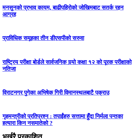
मनसुनको प्रभाव कायम, बाढीपहिरोको जोखिमबाट सतर्क रहन
आग्रह
प्राविधिक समूहका तीन डीएसपीको सरुवा
राष्ट्रिय परीक्षा बोर्डले सार्वजनिक गर्‍यो कक्षा १२ को पूरक परीक्षाको
नतिजा
विराटनगर पुगेका अभिषेक गिरी विमानस्थलबाटै पक्राउ
गृहमन्त्रीको प्रतिप्रश्न : तपाईंहरु सत्तामा हुँदा निर्मला पन्तका
हत्यारा किन नसमातेको ?
भर्खरै प्रकाशित