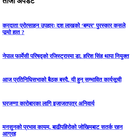
ताजा अपडेट
करदाता प्रोत्साहन उपहारः दश लाखको ‘बम्पर’ पुरस्कार कसले
पार्‍याे हात ?
नेपाल फार्मेसी परिषद्को रजिस्ट्रारमा डा. हरिश सिंह थापा नियुक्त
आज प्रतिनिधिसभाको बैठक बस्दै, यी हुन् सम्भावित कार्यसूची
घरजग्गा कारोबारका लागि इजाजतपत्र अनिवार्य
मनसुनको प्रभाव कायम, बाढीपहिरोको जोखिमबाट सतर्क रहन
आग्रह