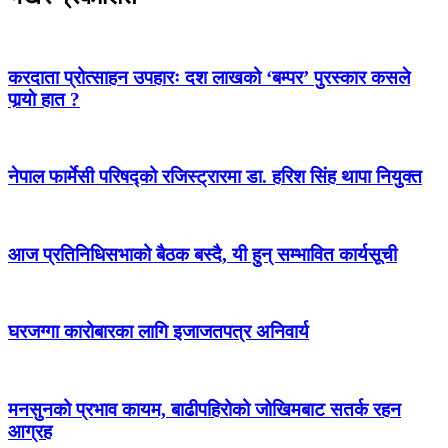
करदाता प्रोत्साहन उपहारः दश लाखको ‘बम्पर’ पुरस्कार कसले
पार्‍याे हात ?
नेपाल फार्मेसी परिषद्को रजिस्ट्रारमा डा. हरिश सिंह थापा नियुक्त
आज प्रतिनिधिसभाको बैठक बस्दै, यी हुन् सम्भावित कार्यसूची
घरजग्गा कारोबारका लागि इजाजतपत्र अनिवार्य
मनसुनको प्रभाव कायम, बाढीपहिरोको जोखिमबाट सतर्क रहन
आग्रह