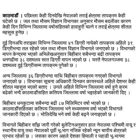
काठमाडौं ।
पछिल्ला केही दिनदेखि नेपालको तराई क्षेत्रमा तापक्रम केही
घटेको छ । जल तथा मौसम विज्ञान विभागका अनुसार मौसम बदलीका कारण
केही दिन विभिन्न जिल्लामा वर्षासहितको हावाहुरी चल्ने र तराई क्षेत्रमा शीतल
महसुस हुनेछ ।
दुई दिनअघि तराइका विभिन्न जिल्लामा ४१ डिग्री नाघेको तापक्रम अहिले ३९
डिग्रीभन्दा तल रहेको जल तथा मौसम विज्ञान विभागले जनाएको छ । विभागको
मापन केन्द्रमा भएको अभिलेखअनुसार बिहीबार सबैभन्दा बढी तापक्रम
धनगढीमा ३८ दशमलव सात डिग्री मापन भएको छ । यस्तै नेपालगञ्जमा ३८
दशमलव दुई डिग्रीसम्म तापक्रम पुगेको छ ।
अन्य जिल्लामा ३६ डिग्रीभन्दा माथि बिहीबार तापक्रम नगएको विभागले
जनाएको छ । विभागका सूचना अधिकारी दिनकर कायस्थले अहिले देशभर केही
शीतल महसुस भएको बताए । उनले अहिले विभिन्न जिल्लामा वर्षा हुने क्रम
बढेको भन्दै काठमाडौंसहित कतिपय जिल्लामा वर्षा भइरहेको जानकारी दिए ।
बिहीबार धनकुटामा सबैभन्दा बढी ८७ मिलिमिटर वर्षा भएको छ ।
काठमाडौंसहितका कतिपय जिल्लामा भने मध्यमसम्म वर्षा भएको विभागले
जानकारी दिएको छ । भोलिदेखि भने वर्षा केही बढ्ने जनाइएको छ ।
विभागले बिहीबार साँझ जारी गरेको बुलेटिनअनुसार हाल नेपालमा पश्चिमी वायू र
स्थानीय वायु तथा नेपालको पूर्वी भू-भाग नजिक रहेको न्यून चापीय क्षेत्रको
प्रभाव रहेको छ । जसका कारण अहले देशका हिमाली र पहाडी भू-भागमा