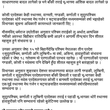
साधारणतया बादल लागेको छ भने बाँकी तराई भू-भागमा आंशिक बादल लागेको छ
।
कोसी प्रदेशका केही स्थानमा, वाग्मती, गण्डकी, कर्णाली र सुदूरपश्चिम
प्रदेशका थोरै स्थानमा मेघ गर्जन र चट्याङसहित मध्यमसम्मको वर्षा भइरहेको
विभागका सूचना अधिकारी कायस्थले जानकारी दिए ।
मौसमविद् धर्मराज उप्रेतीका अनुसार पश्चिम तराईको लु अर्थात् अत्यधिक
गर्मीको अवस्था बिहीबार रातिदेखि कमी आउने र आगामी तीन(चार दिन शीतल
महसुस हुने संभावना छ ।
उनका अनुसार जेष्ठ १५ गते बिहानैदेखि पश्चिम नेपालका तीन प्रदेश
९सुदूरपश्चिम, कर्णाली अनि लुम्बिनी० मा वर्षा, असिना, हावाहुरीको संभावना
रहेको र जेष्ठ १८ गतेसम्म यो प्रणालीको प्रभाव रहनेछ । यो प्रणालीको प्रभाव
गण्डकी, कोसी र मधेसमा पनि देखिने हुँदा शीतल महसुस हुने बताइएको छ ।
विभागका अनुसार शुक्रबार देशभर साधारणतया बादल लागी गण्डकी, लुम्बिनी,
कर्णाली र सुदूरपश्चिम प्रदेशलगायत बाँकी हिमाली र पहाडी भू-भागका केही
स्थानमा तथा मधेस प्रदेशलगायत कोसी र बागमती प्रदेशका तराई भू-भागका
एक/दुई स्थानमा मेघ गर्जन र चट्याङसहित मध्यमसम्मको वर्षारहिमपातको
सम्भावना छ ।
सुदूरपश्चिम, कर्णाली र लुम्बिनी प्रदेशका तराई र पहाडी भू-भागका थोरै स्थानमा
हावाहुरीको पनि सम्भावना रहेको बुलेटिनमा उल्लेख छ ।