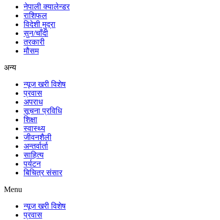
नेपाली क्यालेन्डर
राशिफल
विदेशी मुद्रा
सुन/चाँदी
तरकारी
मौसम
अन्य
न्यूज खरी विशेष
प्रवास
अपराध
सूचना प्रविधि
शिक्षा
स्वास्थ्य
जीवनशैली
अन्तर्वार्ता
साहित्य
पर्यटन
बिचित्र संसार
Menu
न्यूज खरी विशेष
प्रवास