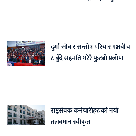
दुर्गा सोब र सन्तोष परियार पक्षबीच
८ बुँदे सहमति गरेरै फुट्यो प्रलोपा
राष्ट्रसेवक कर्मचारीहरुको नयाँ
तलबमान स्वीकृत