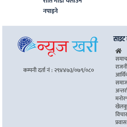
राति गाडी चलाउन
नपाइने
साइट 
समाच
राजन
कम्पनी दर्ता नं : २९४४७३/०७९/०८०
आर्थ
समा
अन्तर्रा
मनोरन
खेलक
विचा
प्रवास