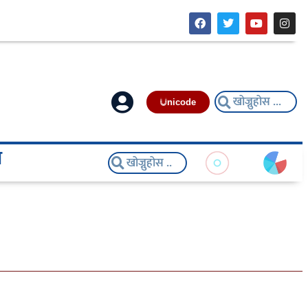
nicode
य