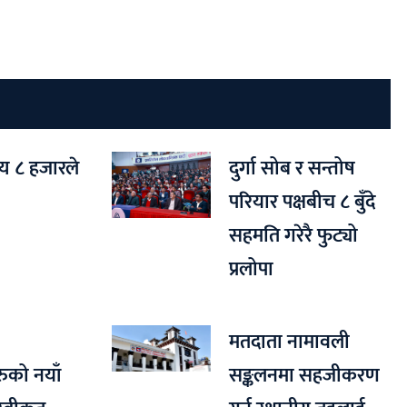
्य ८ हजारले
दुर्गा सोब र सन्तोष
परियार पक्षबीच ८ बुँदे
सहमति गरेरै फुट्यो
प्रलोपा
मतदाता नामावली
रुको नयाँ
सङ्कलनमा सहजीकरण