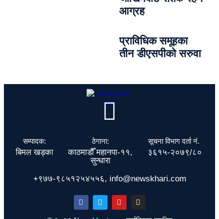
आग्रह
प्राविधिक समूहका
तीन डीएसपीको सरुवा
सम्पादक:
ठेगाना:
सूचना विभाग दर्ता नं.
बिमल खड्का
काठमाडौँ महानपा-११,
३६१५-२०७९/८०
सुन्धारा
+९७७-९८५१२५४५५६, info@newskhari.com