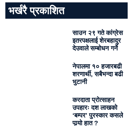
भर्खरै प्रकाशित
साउन २९ गते कांग्रेस
इतरपक्षलाई शेरबहादुर
देउवाले सम्बोधन गर्ने
नेपालमा १० हजारबढी
शरणार्थी, सबैभन्दा बढी
भुटानी
करदाता प्रोत्साहन
उपहारः दश लाखको
‘बम्पर’ पुरस्कार कसले
पार्‍याे हात ?