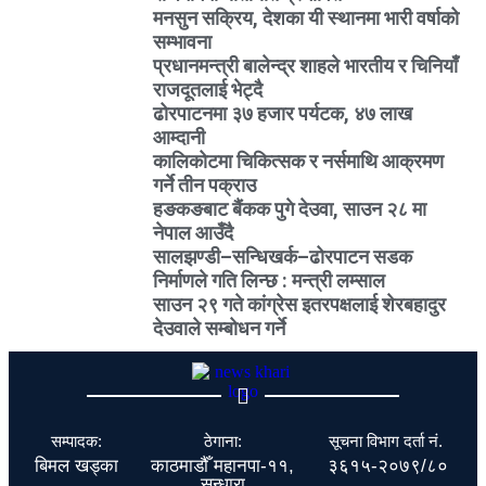
मनसुन सक्रिय, देशका यी स्थानमा भारी वर्षाको
सम्भावना
प्रधानमन्त्री बालेन्द्र शाहले भारतीय र चिनियाँ
राजदूतलाई भेट्दै
ढोरपाटनमा ३७ हजार पर्यटक, ४७ लाख
आम्दानी
कालिकोटमा चिकित्सक र नर्समाथि आक्रमण
गर्ने तीन पक्राउ
हङकङबाट बैंकक पुगे देउवा, साउन २८ मा
नेपाल आउँदै
सालझण्डी–सन्धिखर्क–ढोरपाटन सडक
निर्माणले गति लिन्छ : मन्त्री लम्साल
साउन २९ गते कांग्रेस इतरपक्षलाई शेरबहादुर
देउवाले सम्बोधन गर्ने
सम्पादक:
ठेगाना:
सूचना विभाग दर्ता नं.
बिमल खड्का
काठमाडौँ महानपा-११,
३६१५-२०७९/८०
सुन्धारा