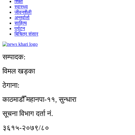
शिक्षा
स्वास्थ्य
जीवनशैली
अन्तर्वार्ता
साहित्य
पर्यटन
बिचित्र संसार
सम्पादक:
विमल खड्का
ठेगाना:
काठमाडौँ महानपा-११, सुन्धारा
सूचना विभाग दर्ता नं.
३६१५-२०७९/८०