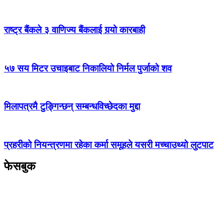
राष्ट्र बैंकले ३ वाणिज्य बैंकलाई गर्‍यो कारबाही
५७ सय मिटर उचाइबाट निकालियो निर्मल पुर्जाको शव
मिलापत्रमै टुङ्गिन्छन् सम्बन्धविच्छेदका मुद्दा
प्रहरीको नियन्त्रणमा रहेका कर्मा समूहले यसरी मच्चाउथ्यो लुटपाट
फेसबुक