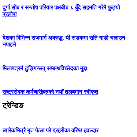
दुर्गा सोब र सन्तोष परियार पक्षबीच ८ बुँदे सहमति गरेरै फुट्यो
प्रलोपा
देशका विभिन्न राजमार्ग अवरुद्ध, यी सडकमा राति गाडी चलाउन
नपाइने
मिलापत्रमै टुङ्गिन्छन् सम्बन्धविच्छेदका मुद्दा
राष्ट्रसेवक कर्मचारीहरुको नयाँ तलबमान स्वीकृत
ट्रेन्डिङ
ब्यारेकभित्रै मृत फेला परे प्रहरीका वरिष्ठ हवल्दार