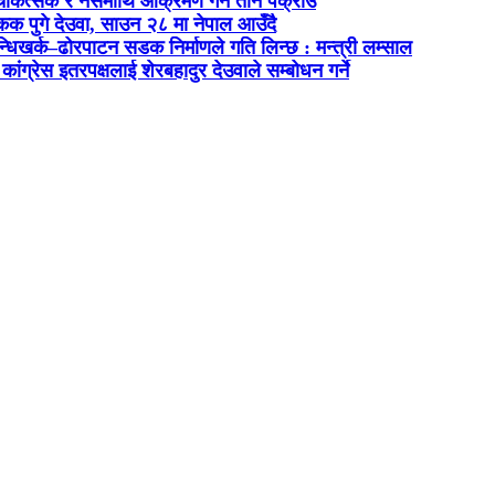
कित्सक र नर्समाथि आक्रमण गर्ने तीन पक्राउ
क पुगे देउवा, साउन २८ मा नेपाल आउँदै
धिखर्क–ढोरपाटन सडक निर्माणले गति लिन्छ : मन्त्री लम्साल
ांग्रेस इतरपक्षलाई शेरबहादुर देउवाले सम्बोधन गर्ने