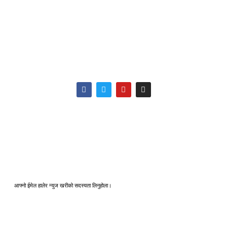
सम्पादक:
ठेगाना:
सूचना विभाग दर्ता नं.
बिमल खड्का
काठमाडौँ महानपा-११,
३६१५-२०७९/८०
सुन्धारा
+९७७-९८५१२५४५५६, info@newskhari.com
© २०२२ Newskhari.com सर्वाधिकार सुरक्षित
आफ्नो ईमेल हालेर न्युज खरीको सदस्यता लिनुहोला।