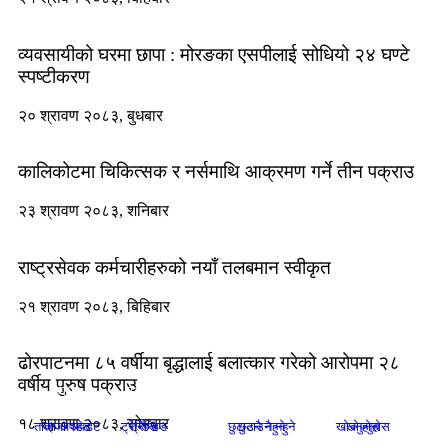
व्यवसायीको घरमा छापा : मोरङका एसपीलाई सोधियो २४ घण्टे
स्पष्टीकरण
२० श्रावण २०८३, बुधबार
कालिकोटमा चिकित्सक र नर्समाथि आक्रमण गर्ने तीन पक्राउ
२३ श्रावण २०८३, शनिबार
राष्ट्रसेवक कर्मचारीहरुको नयाँ तलबमान स्वीकृत
२१ श्रावण २०८३, बिहिबार
ढोरपाटनमा ८५ वर्षीया बृद्धालाई बलात्कार गरेको आरोपमा २८
वर्षीय पुरुष पक्राउ
१८ श्रावण २०८३, सोमबार
ताजा अपडेट
ताजा अपडेट
ट्रेन्डिङ
ट्रेन्डिङ
छुटाउनै नहुने
छुटाउनै नहुने
खोज्नुहोस
खोज्नुहोस