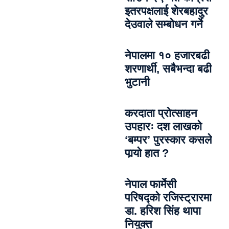
इतरपक्षलाई शेरबहादुर
देउवाले सम्बोधन गर्ने
नेपालमा १० हजारबढी
शरणार्थी, सबैभन्दा बढी
भुटानी
करदाता प्रोत्साहन
उपहारः दश लाखको
‘बम्पर’ पुरस्कार कसले
पार्‍याे हात ?
नेपाल फार्मेसी
परिषद्को रजिस्ट्रारमा
डा. हरिश सिंह थापा
नियुक्त