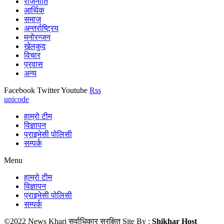
राजनीति
आर्थिक
समाज
अन्तर्राष्ट्रिय
मनोरन्जन
खेलकुद
विचार
प्रवास
अन्य
Facebook
Twitter
Youtube
Rss
unicode
हाम्रो टीम
विज्ञापन
प्राइभेसी पोलिसी
सम्पर्क
Menu
हाम्रो टीम
विज्ञापन
प्राइभेसी पोलिसी
सम्पर्क
©2022 News Khari सर्वाधिकार सुरक्षित Site By :
Shikhar Host