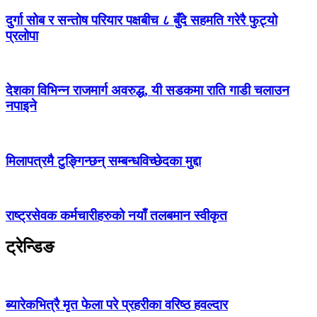
दुर्गा सोब र सन्तोष परियार पक्षबीच ८ बुँदे सहमति गरेरै फुट्यो
प्रलोपा
देशका विभिन्न राजमार्ग अवरुद्ध, यी सडकमा राति गाडी चलाउन
नपाइने
मिलापत्रमै टुङ्गिन्छन् सम्बन्धविच्छेदका मुद्दा
राष्ट्रसेवक कर्मचारीहरुको नयाँ तलबमान स्वीकृत
ट्रेन्डिङ
ब्यारेकभित्रै मृत फेला परे प्रहरीका वरिष्ठ हवल्दार