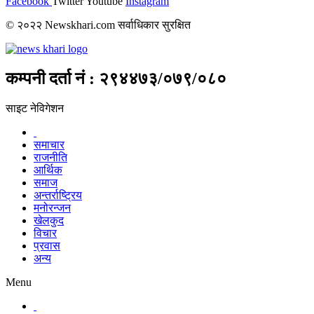
Facebook
Twitter
Youtube
Instagram
© २०२२ Newskhari.com सर्वाधिकार सुरक्षित
कम्पनी दर्ता नं : २९४४७३/०७९/०८०
साइट नेविगेशन
समाचार
राजनीति
आर्थिक
समाज
अन्तर्राष्ट्रिय
मनोरन्जन
खेलकुद
विचार
प्रवास
अन्य
Menu