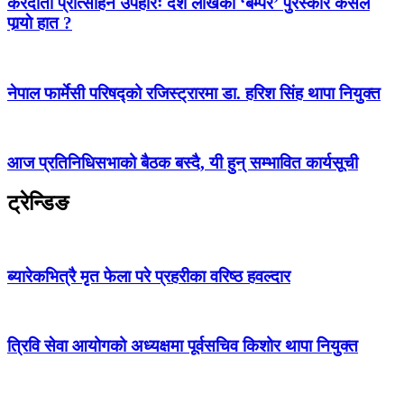
करदाता प्रोत्साहन उपहारः दश लाखको ‘बम्पर’ पुरस्कार कसले
पार्‍याे हात ?
नेपाल फार्मेसी परिषद्को रजिस्ट्रारमा डा. हरिश सिंह थापा नियुक्त
आज प्रतिनिधिसभाको बैठक बस्दै, यी हुन् सम्भावित कार्यसूची
ट्रेन्डिङ
ब्यारेकभित्रै मृत फेला परे प्रहरीका वरिष्ठ हवल्दार
त्रिवि सेवा आयोगको अध्यक्षमा पूर्वसचिव किशोर थापा नियुक्त