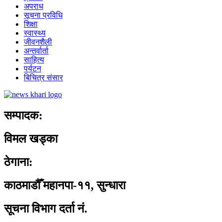
अपराध
सूचना प्रविधि
शिक्षा
स्वास्थ्य
जीवनशैली
अन्तर्वार्ता
साहित्य
पर्यटन
बिचित्र संसार
सम्पादक:
विमल खड्का
ठेगाना:
काठमाडौँ महानपा-११, सुन्धारा
सूचना विभाग दर्ता नं.