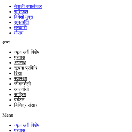
नेपाली क्यालेन्डर
राशिफल
विदेशी मुद्रा
सुन/चाँदी
तरकारी
मौसम
अन्य
न्यूज खरी विशेष
प्रवास
अपराध
सूचना प्रविधि
शिक्षा
स्वास्थ्य
जीवनशैली
अन्तर्वार्ता
साहित्य
पर्यटन
बिचित्र संसार
Menu
न्यूज खरी विशेष
प्रवास