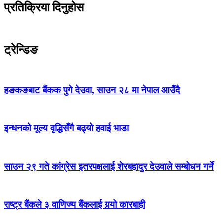
प्रतिक्रिया दिनुहोस
ट्रेन्डिङ
हङकङबाट बैंकक पुगे देउवा, साउन २८ मा नेपाल आउँदै
इन्धनको मूल्य वृद्धिसँगै बढ्यो हवाई भाडा
साउन २९ गते कांग्रेस इतरपक्षलाई शेरबहादुर देउवाले सम्बोधन गर्ने
राष्ट्र बैंकले ३ वाणिज्य बैंकलाई गर्‍यो कारबाही