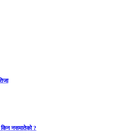
नतिजा
यारा किन नसमातेको ?