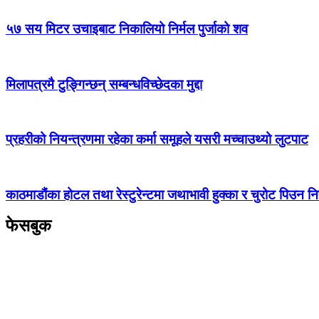
५७ सय मिटर उचाइबाट निकालियो निर्मल पुर्जाको शव
मिलापत्रमै टुङ्गिन्छन् सम्बन्धविच्छेदका मुद्दा
प्रहरीको नियन्त्रणमा रहेका कर्मा समूहले यसरी मच्चाउथ्यो लुटपाट
काठमाडौंका होटल तथा रेस्टुरेन्टमा जथाभावी हुक्का र चुरोट पिउन नि
फेसबुक