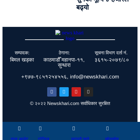
बढ्यो
सम्पादक:
ठेगाना:
सूचना विभाग दर्ता नं.
बिमल खड्का
काठमाडौँ महानपा-११,
३६१५-२०७९/८०
सुन्धारा
+९७७-९८५१२५४५५६, info@newskhari.com
© २०२२ Newskhari.com सर्वाधिकार सुरक्षित
ताजा अपडेट
ट्रेन्डिङ
छुटाउनै नहुने
खोज्नुहोस