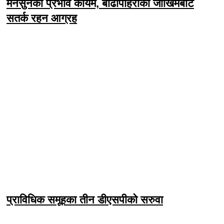
मनसुनको प्रभाव कायम, बाढीपहिरोको जोखिमबाट
सतर्क रहन आग्रह
प्राविधिक समूहका तीन डीएसपीको सरुवा