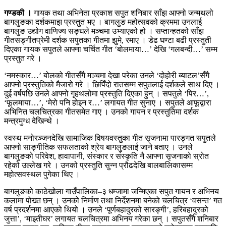
गण्डकी ।
गायक तथा अभिनेता प्रकाश सपुत शनिबार साँझ आफ्नो जन्मथलो
बागलुङका दर्शकमाझ प्रस्तुत भए । बागलुङ महोत्सवको क्रममा उनलाई
बागलुङ उद्योग वाणिज्य सङ्घले मञ्चमा उभ्याएको हो । सप्तान्हतको साँझ
गीतसङ्गीतप्रेमी दर्शक सपुतका गीतमा झुमे, रमाए । डेढ घण्टा बढी प्रस्तुती
दिएका गायक सपुतले आफ्ना चर्चित गीत ‘बोलमाया…’ देखि ‘गलबन्दी…’ सम्म
प्रस्तुत गरे ।
‘नमस्कार…’ बोलको गीतसँगै मञ्चमा देखा परेका उनले ‘दोहोरी ब्याटल’सँगै
आफ्नो प्रस्तुतिको मैजारो गरे । छिपिँदो रातसम्म सपुतलाई दर्शकले साथ दिए ।
दुई वर्षपछि उनले आफ्नो गृहथलोमा प्रस्तुति दिएका हुन् । सपतुले ‘पिर…’,
‘फूलमाया…’, ‘मेरो पनि होइन र…’ लगायत गीत सुनाए । सपुतले आफूद्वारा
अभिनित चलचित्रका गीतसमेत गाए । उनको गायन र प्रस्तुतिमा दर्शक
मन्त्रमुग्ध देखिन्थे ।
स्वस्थ मनोरञ्जनदेखि सामाजिक विषयवस्तुका गीत सृजनामा पारङ्गत सपुतले
आफ्नो साङ्गीतिक सफलताको श्रेय बागलुङलाई जाने बताए । उनले
बागलुङको परिवेश, हावापानी, संस्कार र संस्कृति नै आफ्ना सृजनाको स्रोत
रहेको उल्लेख गरे । उनको प्रस्तुति सुन्न प्रौढदेखि बालबालिकासम्म
महोत्सवस्थल पुगेका थिए ।
बागलुङको काठेखोला गाउँपालिका–३ धम्जामा जन्मिएका सपुत गायन र अभिनय
कलामा पोख्त छन् । उनको निर्माण तथा निर्देशनमा बनेको चलचित्र ‘वसन्त’ गत
वर्ष प्रदर्शनमा आएको थियो । उनले ‘पूर्णबहादुरको सारङ्गी’, हरिबहादुरको
जुत्ता’, ‘माइतीघर’ लगायत चलचित्रमा अभिनय गरेका छन् । सपुतसँगै शनिबार