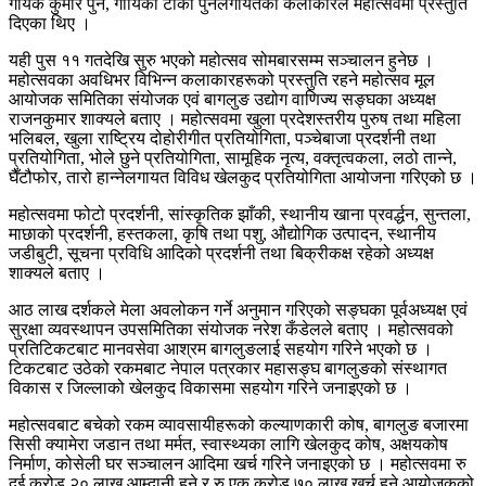
गायक कुमार पुन, गायिका टीका पुनलगायतका कलाकारले महोत्सवमा प्रस्तुति
दिएका थिए ।
यही पुस ११ गतदेखि सुरु भएको महोत्सव सोमबारसम्म सञ्चालन हुनेछ ।
महोत्सवका अवधिभर विभिन्न कलाकारहरूको प्रस्तुति रहने महोत्सव मूल
आयोजक समितिका संयोजक एवं बागलुङ उद्योग वाणिज्य सङ्घका अध्यक्ष
राजनकुमार शाक्यले बताए । महोत्सवमा खुला प्रदेशस्तरीय पुरुष तथा महिला
भलिबल, खुला राष्ट्रिय दोहोरीगीत प्रतियोगिता, पञ्चेबाजा प्रदर्शनी तथा
प्रतियोगिता, भोले छुने प्रतियोगिता, सामूहिक नृत्य, वक्तृत्वकला, लठो तान्ने,
घैँटौफोर, तारो हान्नेलगायत विविध खेलकुद प्रतियोगिता आयोजना गरिएको छ ।
महोत्सवमा फोटो प्रदर्शनी, सांस्कृतिक झाँकी, स्थानीय खाना प्रवर्द्धन, सुन्तला,
माछाको प्रदर्शनी, हस्तकला, कृषि तथा पशु, औद्योगिक उत्पादन, स्थानीय
जडीबुटी, सूचना प्रविधि आदिको प्रदर्शनी तथा बिक्रीकक्ष रहेको अध्यक्ष
शाक्यले बताए ।
आठ लाख दर्शकले मेला अवलोकन गर्ने अनुमान गरिएको सङ्घका पूर्वअध्यक्ष एवं
सुरक्षा व्यवस्थापन उपसमितिका संयोजक नरेश कँडेलले बताए । महोत्सवको
प्रतिटिकटबाट मानवसेवा आश्रम बागलुङलाई सहयोग गरिने भएको छ ।
टिकटबाट उठेको रकमबाट नेपाल पत्रकार महासङ्घ बागलुङको संस्थागत
विकास र जिल्लाको खेलकुद विकासमा सहयोग गरिने जनाइएको छ ।
महोत्सवबाट बचेको रकम व्यावसायीहरूको कल्याणकारी कोष, बागलुङ बजारमा
सिसी क्यामेरा जडान तथा मर्मत, स्वास्थ्यका लागि खेलकुद कोष, अक्षयकोष
निर्माण, कोसेली घर सञ्चालन आदिमा खर्च गरिने जनाइएको छ । महोत्सवमा रु
दुई करोड २० लाख आम्दानी हुने र रु एक करोड ७० लाख खर्च हुने आयोजकको