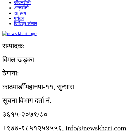
जीवनशैली
अन्तर्वार्ता
साहित्य
पर्यटन
बिचित्र संसार
सम्पादक:
विमल खड्का
ठेगाना:
काठमाडौँ महानपा-११, सुन्धारा
सूचना विभाग दर्ता नं.
३६१५-२०७९/८०
+९७७-९८५१२५४५५६, info@newskhari.com