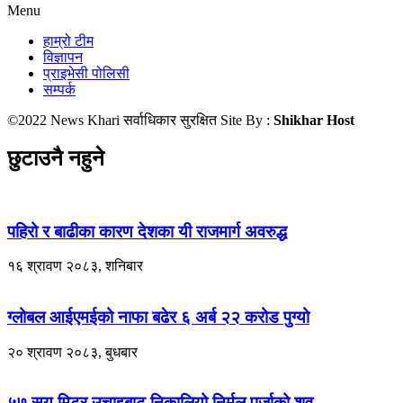
Menu
हाम्रो टीम
विज्ञापन
प्राइभेसी पोलिसी
सम्पर्क
©2022 News Khari सर्वाधिकार सुरक्षित Site By :
Shikhar Host
छुटाउनै नहुने
पहिरो र बाढीका कारण देशका यी राजमार्ग अवरुद्ध
१६ श्रावण २०८३, शनिबार
ग्लोबल आईएमईको नाफा बढेर ६ अर्ब २२ करोड पुग्यो
२० श्रावण २०८३, बुधबार
५७ सय मिटर उचाइबाट निकालियो निर्मल पुर्जाको शव