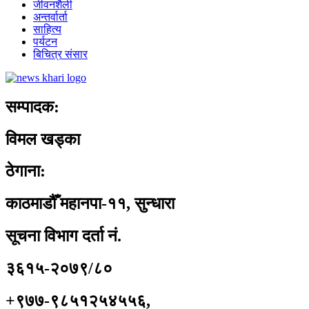
जीवनशैली
अन्तर्वार्ता
साहित्य
पर्यटन
बिचित्र संसार
सम्पादक:
विमल खड्का
ठेगाना:
काठमाडौँ महानपा-११, सुन्धारा
सूचना विभाग दर्ता नं.
३६१५-२०७९/८०
+९७७-९८५१२५४५५६,