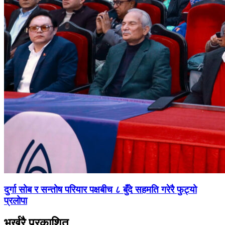
दुर्गा सोब र सन्तोष परियार पक्षबीच ८ बुँदे सहमति गरेरै फुट्यो
प्रलोपा
भर्खरै प्रकाशित