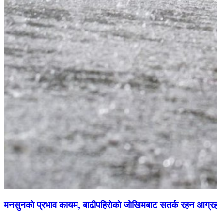
मनसुनको प्रभाव कायम, बाढीपहिरोको जोखिमबाट सतर्क रहन आग्र