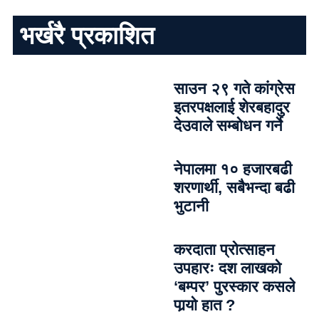
भर्खरै प्रकाशित
साउन २९ गते कांग्रेस
इतरपक्षलाई शेरबहादुर
देउवाले सम्बोधन गर्ने
नेपालमा १० हजारबढी
शरणार्थी, सबैभन्दा बढी
भुटानी
करदाता प्रोत्साहन
उपहारः दश लाखको
‘बम्पर’ पुरस्कार कसले
पार्‍याे हात ?