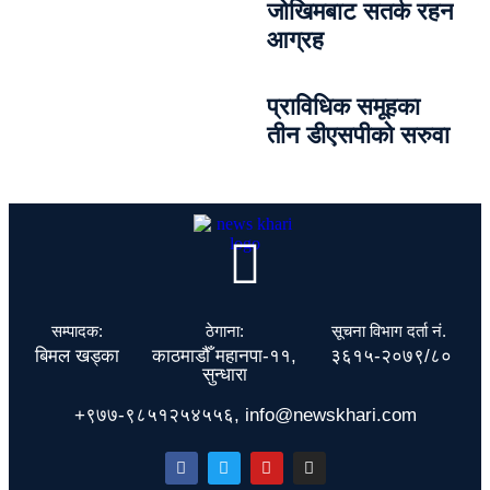
जोखिमबाट सतर्क रहन
आग्रह
प्राविधिक समूहका
तीन डीएसपीको सरुवा
सम्पादक:
ठेगाना:
सूचना विभाग दर्ता नं.
बिमल खड्का
काठमाडौँ महानपा-११,
३६१५-२०७९/८०
सुन्धारा
+९७७-९८५१२५४५५६, info@newskhari.com