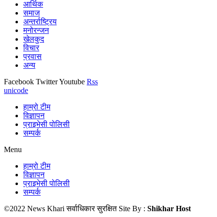
आर्थिक
समाज
अन्तर्राष्ट्रिय
मनोरन्जन
खेलकुद
विचार
प्रवास
अन्य
Facebook
Twitter
Youtube
Rss
unicode
हाम्रो टीम
विज्ञापन
प्राइभेसी पोलिसी
सम्पर्क
Menu
हाम्रो टीम
विज्ञापन
प्राइभेसी पोलिसी
सम्पर्क
©2022 News Khari सर्वाधिकार सुरक्षित Site By :
Shikhar Host