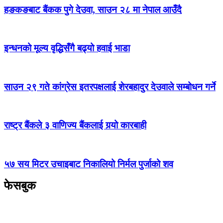
हङकङबाट बैंकक पुगे देउवा, साउन २८ मा नेपाल आउँदै
इन्धनको मूल्य वृद्धिसँगै बढ्यो हवाई भाडा
साउन २९ गते कांग्रेस इतरपक्षलाई शेरबहादुर देउवाले सम्बोधन गर्ने
राष्ट्र बैंकले ३ वाणिज्य बैंकलाई गर्‍यो कारबाही
५७ सय मिटर उचाइबाट निकालियो निर्मल पुर्जाको शव
फेसबुक