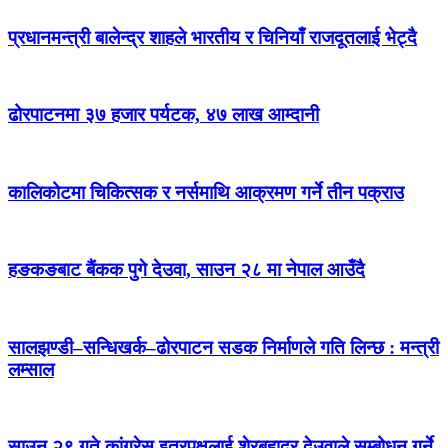
प्रधानमन्त्री बालेन्द्र शाहले भारतीय र चिनियाँ राजदूतलाई भेट्दै
ढोरपाटनमा ३७ हजार पर्यटक, ४७ लाख आम्दानी
कालिकोटमा चिकित्सक र नर्समाथि आक्रमण गर्ने तीन पक्राउ
हङकङबाट बैंकक पुगे देउवा, साउन २८ मा नेपाल आउँदै
सालझण्डी–सन्धिखर्क–ढोरपाटन सडक निर्माणले गति लिन्छ : मन्त्री
लम्साल
साउन २९ गते कांग्रेस इतरपक्षलाई शेरबहादुर देउवाले सम्बोधन गर्ने