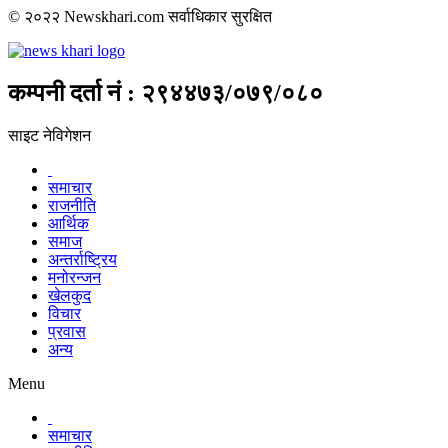
© २०२२ Newskhari.com सर्वाधिकार सुरक्षित
कम्पनी दर्ता नं : २९४४७३/०७९/०८०
साइट नेविगेशन
समाचार
राजनीति
आर्थिक
समाज
अन्तर्राष्ट्रिय
मनोरन्जन
खेलकुद
विचार
प्रवास
अन्य
Menu
समाचार