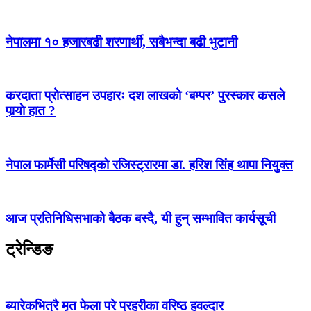
नेपालमा १० हजारबढी शरणार्थी, सबैभन्दा बढी भुटानी
करदाता प्रोत्साहन उपहारः दश लाखको ‘बम्पर’ पुरस्कार कसले
पार्‍याे हात ?
नेपाल फार्मेसी परिषद्को रजिस्ट्रारमा डा. हरिश सिंह थापा नियुक्त
आज प्रतिनिधिसभाको बैठक बस्दै, यी हुन् सम्भावित कार्यसूची
ट्रेन्डिङ
ब्यारेकभित्रै मृत फेला परे प्रहरीका वरिष्ठ हवल्दार