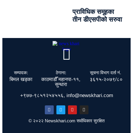
प्राविधिक समूहका
तीन डीएसपीको सरुवा
सम्पादक:
ठेगाना:
सूचना विभाग दर्ता नं.
बिमल खड्का
काठमाडौँ महानपा-११,
३६१५-२०७९/८०
सुन्धारा
+९७७-९८५१२५४५५६, info@newskhari.com
© २०२२ Newskhari.com सर्वाधिकार सुरक्षित