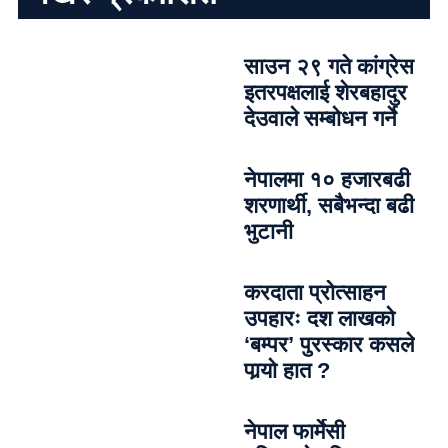
साउन २९ गते कांग्रेस
इतरपक्षलाई शेरबहादुर
देउवाले सम्बोधन गर्ने
नेपालमा १० हजारबढी
शरणार्थी, सबैभन्दा बढी
भुटानी
करदाता प्रोत्साहन
उपहारः दश लाखको
‘बम्पर’ पुरस्कार कसले
पार्‍याे हात ?
नेपाल फार्मेसी