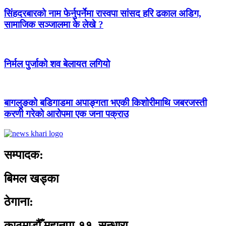
सिंहदरबारको नाम फेर्नुपर्नेमा रास्वपा सांसद हरि ढकाल अडिग,
सामाजिक सञ्जालमा के लेखे ?
निर्मल पुर्जाको शव बेलायत लगियो
बागलुङको बडिगाडमा अपाङ्गता भएकी किशोरीमाथि जबरजस्ती
करणी गरेको आरोपमा एक जना पक्राउ
सम्पादक:
बिमल खड्का
ठेगाना:
काठमाडौँ महानपा-११, सुन्धारा