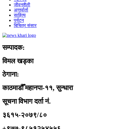
जीवनशैली
अन्तर्वार्ता
साहित्य
पर्यटन
बिचित्र संसार
सम्पादक:
विमल खड्का
ठेगाना:
काठमाडौँ महानपा-११, सुन्धारा
सूचना विभाग दर्ता नं.
३६१५-२०७९/८०
+९७७-९८५१२५४५५६,