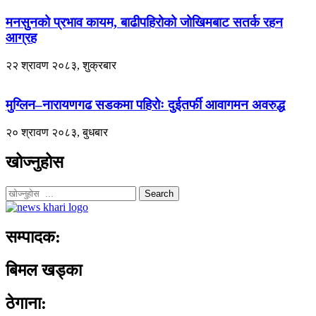
मनसुनको प्रभाव कायम, बाढीपहिरोको जोखिमबाट सतर्क रहन
आग्रह
२२ श्रावण २०८३, शुक्रबार
मुग्लिन–नारायणगढ सडकमा पहिरोः दुईतर्फी आवागमन अवरुद्ध
२० श्रावण २०८३, बुधबार
खोज्नुहोस
Search
सम्पादक:
बिमल खड्का
ठेगाना: