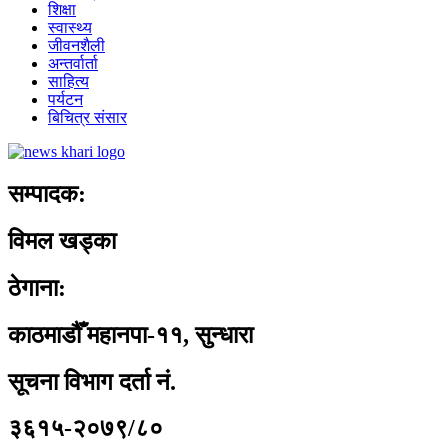
शिक्षा
स्वास्थ्य
जीवनशैली
अन्तर्वार्ता
साहित्य
पर्यटन
बिचित्र संसार
सम्पादक:
विमल खड्का
ठेगाना:
काठमाडौँ महानपा-११, सुन्धारा
सूचना विभाग दर्ता नं.
३६१५-२०७९/८०