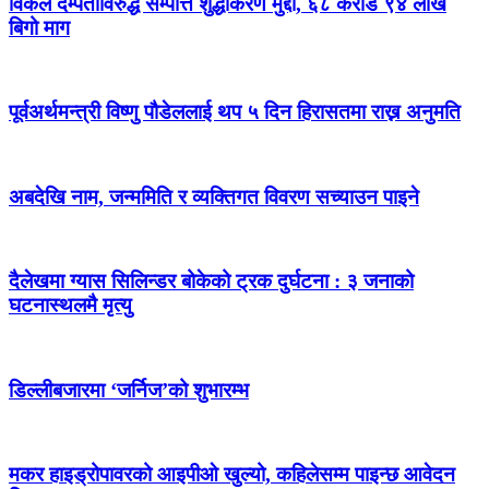
विकल दम्पतीविरुद्ध सम्पत्ति शुद्धीकरण मुद्दा, ६८ करोड ९४ लाख
बिगो माग
पूर्वअर्थमन्त्री विष्णु पौडेललाई थप ५ दिन हिरासतमा राख्न अनुमति
अबदेखि नाम, जन्ममिति र व्यक्तिगत विवरण सच्याउन पाइने
दैलेखमा ग्यास सिलिन्डर बोकेको ट्रक दुर्घटना : ३ जनाको
घटनास्थलमै मृत्यु
डिल्लीबजारमा ‘जर्निज’को शुभारम्भ
मकर हाइड्रोपावरको आइपीओ खुल्यो, कहिलेसम्म पाइन्छ आवेदन