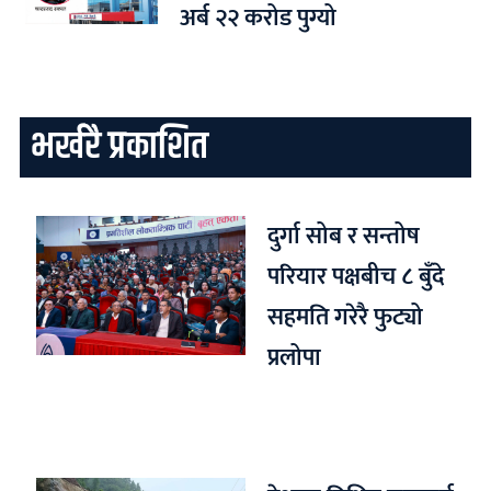
अर्ब २२ करोड पुग्यो
भर्खरै प्रकाशित
दुर्गा सोब र सन्तोष
परियार पक्षबीच ८ बुँदे
सहमति गरेरै फुट्यो
प्रलोपा