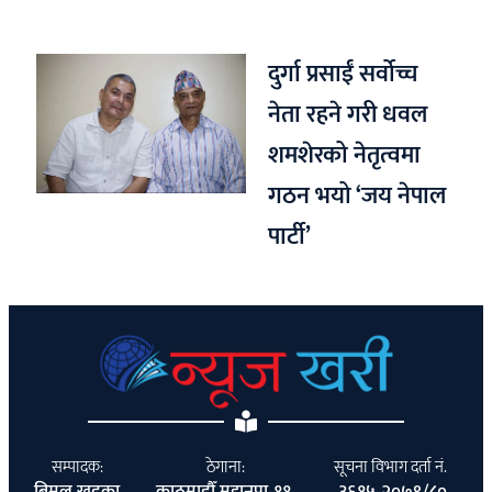
दुर्गा प्रसाईं सर्वोच्च
नेता रहने गरी धवल
शमशेरको नेतृत्वमा
गठन भयो ‘जय नेपाल
पार्टी’
सम्पादक:
ठेगाना:
सूचना विभाग दर्ता नं.
बिमल खड्का
काठमाडौँ महानपा-११,
३६१५-२०७९/८०