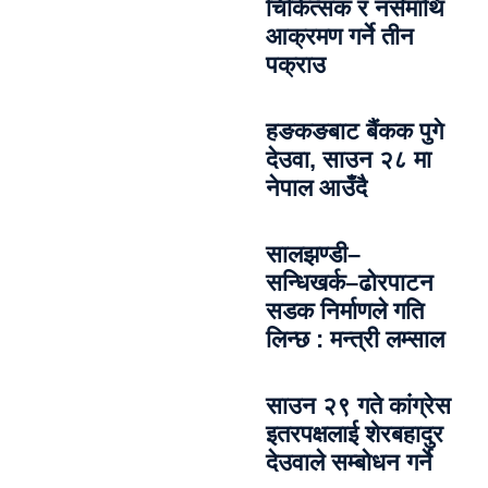
चिकित्सक र नर्समाथि
आक्रमण गर्ने तीन
पक्राउ
हङकङबाट बैंकक पुगे
देउवा, साउन २८ मा
नेपाल आउँदै
सालझण्डी–
सन्धिखर्क–ढोरपाटन
सडक निर्माणले गति
लिन्छ : मन्त्री लम्साल
साउन २९ गते कांग्रेस
इतरपक्षलाई शेरबहादुर
देउवाले सम्बोधन गर्ने