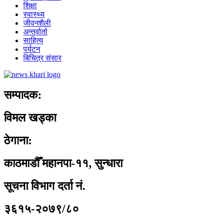
शिक्षा
स्वास्थ्य
जीवनशैली
अन्तर्वार्ता
साहित्य
पर्यटन
बिचित्र संसार
सम्पादक:
विमल खड्का
ठेगाना:
काठमाडौँ महानपा-११, सुन्धारा
सूचना विभाग दर्ता नं.
३६१५-२०७९/८०