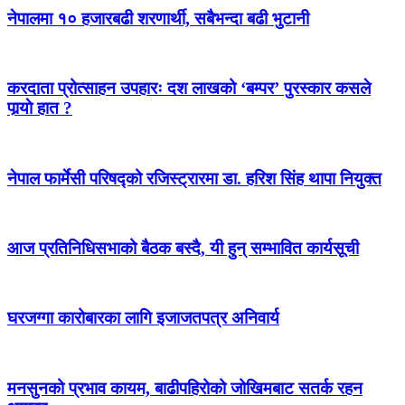
नेपालमा १० हजारबढी शरणार्थी, सबैभन्दा बढी भुटानी
करदाता प्रोत्साहन उपहारः दश लाखको ‘बम्पर’ पुरस्कार कसले
पार्‍याे हात ?
नेपाल फार्मेसी परिषद्को रजिस्ट्रारमा डा. हरिश सिंह थापा नियुक्त
आज प्रतिनिधिसभाको बैठक बस्दै, यी हुन् सम्भावित कार्यसूची
घरजग्गा कारोबारका लागि इजाजतपत्र अनिवार्य
मनसुनको प्रभाव कायम, बाढीपहिरोको जोखिमबाट सतर्क रहन