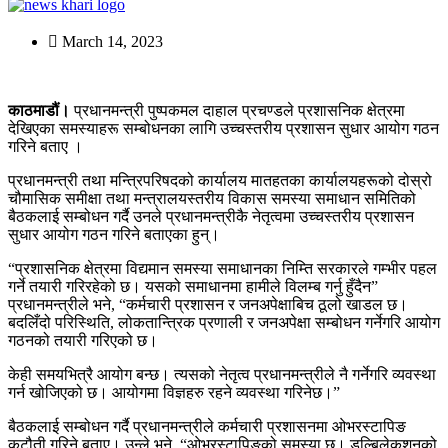
March 14, 2023
काठमाडौं।
प्रधानमन्त्री पुष्पकमल दाहाल प्रचण्डले प्रशासनिक क्षेत्रमा
देखिएका समस्याहरू सम्बोधनका लागि उच्चस्तरीय प्रशासन सुधार आयोग गठन
गरिने बताए ।
प्रधानमन्त्री तथा मन्त्रिपरिषदको कार्यालय मातहतका कार्यालयहरूको दोस्रो
चौमासिक समीक्षा तथा मन्त्रालयस्तरीय विकास समस्या समाधान समितिको
बैठकलाई सम्बोधन गर्दै उनले प्रधानमन्त्रीकै नेतृत्वमा उच्चस्तरीय प्रशासन
सुधार आयोग गठन गरिने बताएका हुन्।
“प्रशासनिक क्षेत्रमा विद्यमान समस्या समाधानका निम्ति सरकारले गम्भीर पहल
गर्ने तयारी गरिरहेको छ। यसको समाधानमा हामीले विलम्ब गर्नु हुँदैन”
प्रधानमन्त्रीले भने, “कर्मचारी प्रशासन र जनअपेक्षाबिच ठूलो खाडल छ।
बदलिँदो परिस्थिति, लोकतान्त्रिक प्रणाली र जनअपेक्षा सम्बोधन गर्नेगरि आयोग
गठनको तयारी गरिएको छ।
केही समयभित्रै आयोग बन्छ। त्यसको नेतृत्व प्रधानमन्त्रीले नै गर्नेगरि व्यवस्था
गर्न खोजिएको छ। आयोगमा विज्ञहरु रहने व्यवस्था गरिनेछ।”
बैठकलाई सम्बोधन गर्दै प्रधानमन्त्रीले कर्मचारी प्रशासनमा ओभरस्टापिङ
कटौती गरिने बताए। उन्ले भने, “ओभरस्टापिङको समस्या छ। डुल्बिलेकशनको