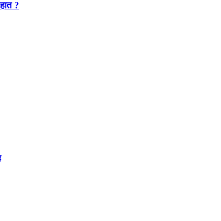
 हात ?
ह