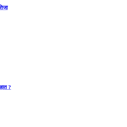
नतिजा
 हात ?