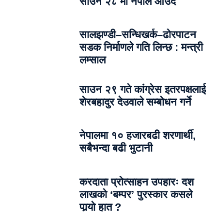
साउन २८ मा नेपाल आउँदै
सालझण्डी–सन्धिखर्क–ढोरपाटन
सडक निर्माणले गति लिन्छ : मन्त्री
लम्साल
साउन २९ गते कांग्रेस इतरपक्षलाई
शेरबहादुर देउवाले सम्बोधन गर्ने
नेपालमा १० हजारबढी शरणार्थी,
सबैभन्दा बढी भुटानी
करदाता प्रोत्साहन उपहारः दश
लाखको ‘बम्पर’ पुरस्कार कसले
पार्‍याे हात ?