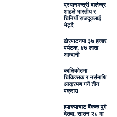
प्रधानमन्त्री बालेन्द्र
शाहले भारतीय र
चिनियाँ राजदूतलाई
भेट्दै
ढोरपाटनमा ३७ हजार
पर्यटक, ४७ लाख
आम्दानी
कालिकोटमा
चिकित्सक र नर्समाथि
आक्रमण गर्ने तीन
पक्राउ
हङकङबाट बैंकक पुगे
देउवा, साउन २८ मा