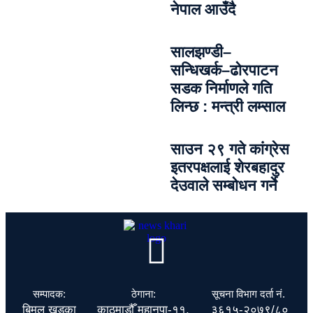
नेपाल आउँदै
सालझण्डी–
सन्धिखर्क–ढोरपाटन
सडक निर्माणले गति
लिन्छ : मन्त्री लम्साल
साउन २९ गते कांग्रेस
इतरपक्षलाई शेरबहादुर
देउवाले सम्बोधन गर्ने
सम्पादक:
ठेगाना:
सूचना विभाग दर्ता नं.
बिमल खड्का
काठमाडौँ महानपा-११,
३६१५-२०७९/८०