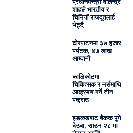
प्रधानमन्त्री बालेन्द्र
शाहले भारतीय र
चिनियाँ राजदूतलाई
भेट्दै
ढोरपाटनमा ३७ हजार
पर्यटक, ४७ लाख
आम्दानी
कालिकोटमा
चिकित्सक र नर्समाथि
आक्रमण गर्ने तीन
पक्राउ
हङकङबाट बैंकक पुगे
देउवा, साउन २८ मा