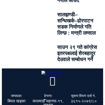
नेपाल आउँदै
सालझण्डी–
सन्धिखर्क–ढोरपाटन
सडक निर्माणले गति
लिन्छ : मन्त्री लम्साल
साउन २९ गते कांग्रेस
इतरपक्षलाई शेरबहादुर
देउवाले सम्बोधन गर्ने
सम्पादक:
ठेगाना:
सूचना विभाग दर्ता नं.
बिमल खड्का
काठमाडौँ महानपा-११,
३६१५-२०७९/८०