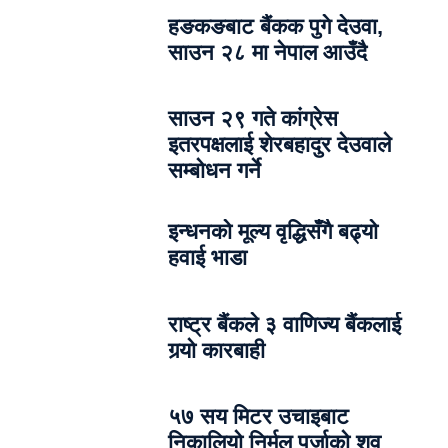
हङकङबाट बैंकक पुगे देउवा,
साउन २८ मा नेपाल आउँदै
साउन २९ गते कांग्रेस
इतरपक्षलाई शेरबहादुर देउवाले
सम्बोधन गर्ने
इन्धनको मूल्य वृद्धिसँगै बढ्यो
हवाई भाडा
राष्ट्र बैंकले ३ वाणिज्य बैंकलाई
गर्‍यो कारबाही
५७ सय मिटर उचाइबाट
निकालियो निर्मल पुर्जाको शव