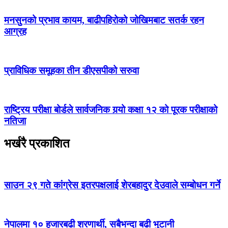
मनसुनको प्रभाव कायम, बाढीपहिरोको जोखिमबाट सतर्क रहन
आग्रह
प्राविधिक समूहका तीन डीएसपीको सरुवा
राष्ट्रिय परीक्षा बोर्डले सार्वजनिक गर्‍यो कक्षा १२ को पूरक परीक्षाको
नतिजा
भर्खरै प्रकाशित
साउन २९ गते कांग्रेस इतरपक्षलाई शेरबहादुर देउवाले सम्बोधन गर्ने
नेपालमा १० हजारबढी शरणार्थी, सबैभन्दा बढी भुटानी