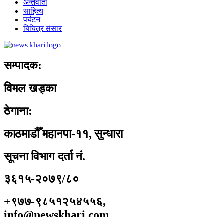
अन्तर्वार्ता
साहित्य
पर्यटन
बिचित्र संसार
सम्पादक:
विमल खड्का
ठेगाना:
काठमाडौँ महानपा-११, सुन्धारा
सूचना विभाग दर्ता नं.
३६१५-२०७९/८०
+९७७-९८५१२५४५५६,
info@newskhari.com