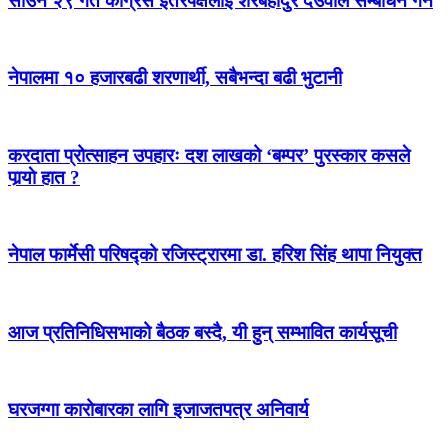
साउन २९ गते कांग्रेस इतरपक्षलाई शेरबहादुर देउवाले सम्बोधन गर्ने
नेपालमा १० हजारबढी शरणार्थी, सबैभन्दा बढी भुटानी
करदाता प्रोत्साहन उपहारः दश लाखको ‘बम्पर’ पुरस्कार कसले
पार्‍याे हात ?
नेपाल फार्मेसी परिषद्को रजिस्ट्रारमा डा. हरिश सिंह थापा नियुक्त
आज प्रतिनिधिसभाको बैठक बस्दै, यी हुन् सम्भावित कार्यसूची
घरजग्गा कारोबारका लागि इजाजतपत्र अनिवार्य