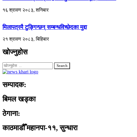
१६ श्रावण २०८३, शनिबार
मिलापत्रमै टुङ्गिन्छन् सम्बन्धविच्छेदका मुद्दा
२१ श्रावण २०८३, बिहिबार
खोज्नुहोस
Search
सम्पादक:
बिमल खड्का
ठेगाना:
काठमाडौँ महानपा-११, सुन्धारा