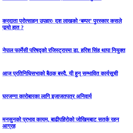
करदाता प्रोत्साहन उपहारः दश लाखको ‘बम्पर’ पुरस्कार कसले
पार्‍याे हात ?
नेपाल फार्मेसी परिषद्को रजिस्ट्रारमा डा. हरिश सिंह थापा नियुक्त
आज प्रतिनिधिसभाको बैठक बस्दै, यी हुन् सम्भावित कार्यसूची
घरजग्गा कारोबारका लागि इजाजतपत्र अनिवार्य
मनसुनको प्रभाव कायम, बाढीपहिरोको जोखिमबाट सतर्क रहन
आग्रह