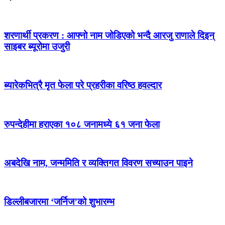
शरणार्थी प्रकरण : आफ्नो नाम जोडिएको भन्दै आरजु राणाले दिइन्
साइबर ब्यूरोमा उजुरी
ब्यारेकभित्रै मृत फेला परे प्रहरीका वरिष्ठ हवल्दार
रुपन्देहीमा हराएका १०८ जनामध्ये ६१ जना फेला
अबदेखि नाम, जन्ममिति र व्यक्तिगत विवरण सच्याउन पाइने
डिल्लीबजारमा ‘जर्निज’को शुभारम्भ