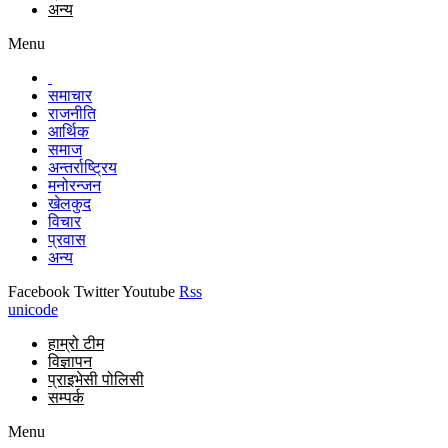
अन्य
Menu
समाचार
राजनीति
आर्थिक
समाज
अन्तर्राष्ट्रिय
मनोरन्जन
खेलकुद
विचार
प्रवास
अन्य
Facebook
Twitter
Youtube
Rss
unicode
हाम्रो टीम
विज्ञापन
प्राइभेसी पोलिसी
सम्पर्क
Menu