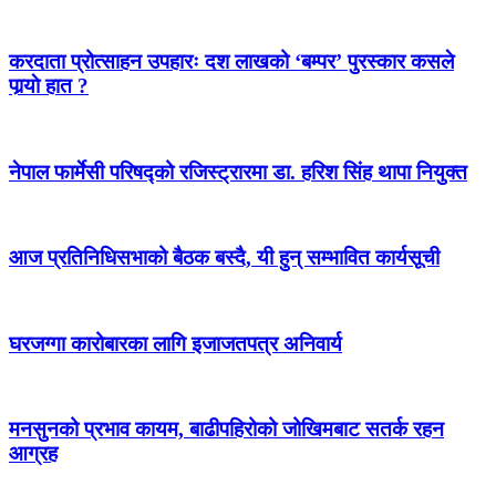
करदाता प्रोत्साहन उपहारः दश लाखको ‘बम्पर’ पुरस्कार कसले
पार्‍याे हात ?
नेपाल फार्मेसी परिषद्को रजिस्ट्रारमा डा. हरिश सिंह थापा नियुक्त
आज प्रतिनिधिसभाको बैठक बस्दै, यी हुन् सम्भावित कार्यसूची
घरजग्गा कारोबारका लागि इजाजतपत्र अनिवार्य
मनसुनको प्रभाव कायम, बाढीपहिरोको जोखिमबाट सतर्क रहन
आग्रह