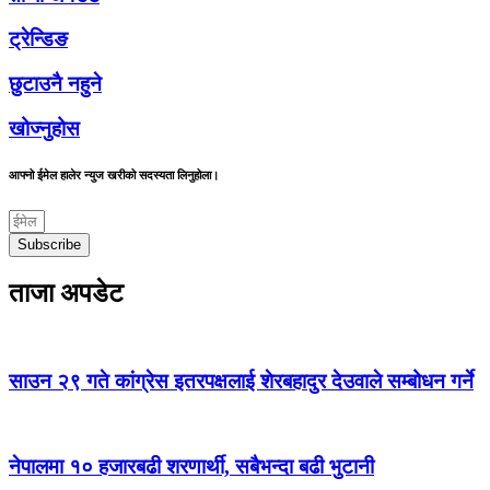
ट्रेन्डिङ
छुटाउनै नहुने
खोज्नुहोस
आफ्नो ईमेल हालेर न्युज खरीको सदस्यता लिनुहोला।
Subscribe
ताजा अपडेट
साउन २९ गते कांग्रेस इतरपक्षलाई शेरबहादुर देउवाले सम्बोधन गर्ने
नेपालमा १० हजारबढी शरणार्थी, सबैभन्दा बढी भुटानी