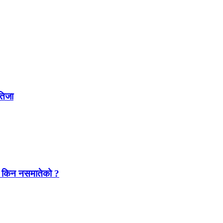
नतिजा
यारा किन नसमातेको ?