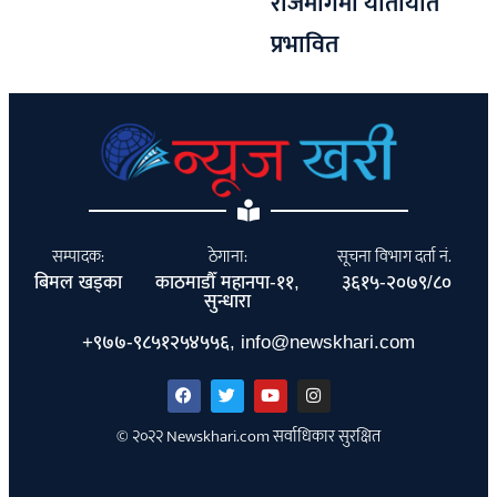
राजमार्गमा यातायात
प्रभावित
सम्पादक:
ठेगाना:
सूचना विभाग दर्ता नं.
बिमल खड्का
काठमाडौँ महानपा-११,
३६१५-२०७९/८०
सुन्धारा
+९७७-९८५१२५४५५६, info@newskhari.com
© २०२२ Newskhari.com सर्वाधिकार सुरक्षित