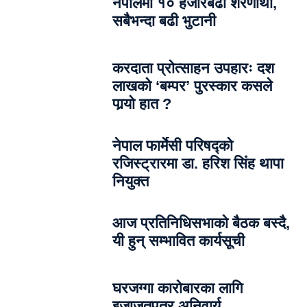
नेपालमा १० हजारबढी शरणार्थी,
सबैभन्दा बढी भुटानी
करदाता प्रोत्साहन उपहारः दश
लाखको ‘बम्पर’ पुरस्कार कसले
पार्‍याे हात ?
नेपाल फार्मेसी परिषद्को
रजिस्ट्रारमा डा. हरिश सिंह थापा
नियुक्त
आज प्रतिनिधिसभाको बैठक बस्दै,
यी हुन् सम्भावित कार्यसूची
घरजग्गा कारोबारका लागि
इजाजतपत्र अनिवार्य