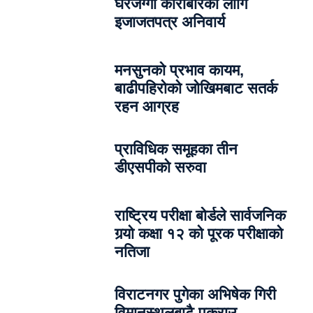
घरजग्गा कारोबारका लागि
इजाजतपत्र अनिवार्य
मनसुनको प्रभाव कायम,
बाढीपहिरोको जोखिमबाट सतर्क
रहन आग्रह
प्राविधिक समूहका तीन
डीएसपीको सरुवा
राष्ट्रिय परीक्षा बोर्डले सार्वजनिक
गर्‍यो कक्षा १२ को पूरक परीक्षाको
नतिजा
विराटनगर पुगेका अभिषेक गिरी
विमानस्थलबाटै पक्राउ