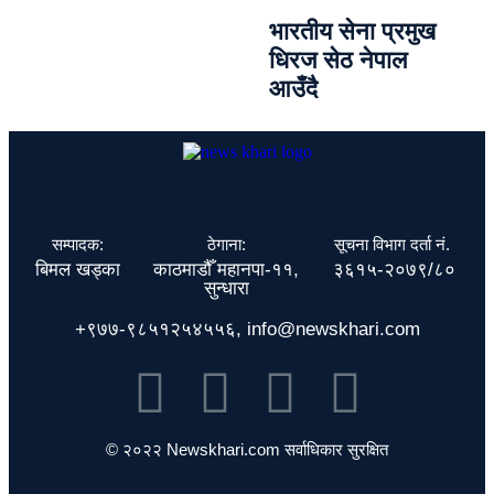
भारतीय सेना प्रमुख
धिरज सेठ नेपाल
आउँदै
सम्पादक:
ठेगाना:
सूचना विभाग दर्ता नं.
बिमल खड्का
काठमाडौँ महानपा-११,
३६१५-२०७९/८०
सुन्धारा
+९७७-९८५१२५४५५६, info@newskhari.com
© २०२२ Newskhari.com सर्वाधिकार सुरक्षित