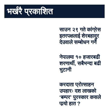
भर्खरै प्रकाशित
साउन २९ गते कांग्रेस
इतरपक्षलाई शेरबहादुर
देउवाले सम्बोधन गर्ने
नेपालमा १० हजारबढी
शरणार्थी, सबैभन्दा बढी
भुटानी
करदाता प्रोत्साहन
उपहारः दश लाखको
‘बम्पर’ पुरस्कार कसले
पार्‍याे हात ?