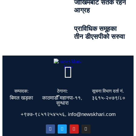
जोखिमबाट सतर्क रहन
आग्रह
प्राविधिक समूहका
तीन डीएसपीको सरुवा
सम्पादक:
ठेगाना:
सूचना विभाग दर्ता नं.
बिमल खड्का
काठमाडौँ महानपा-११,
३६१५-२०७९/८०
सुन्धारा
+९७७-९८५१२५४५५६, info@newskhari.com