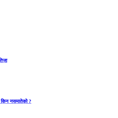
नतिजा
यारा किन नसमातेको ?