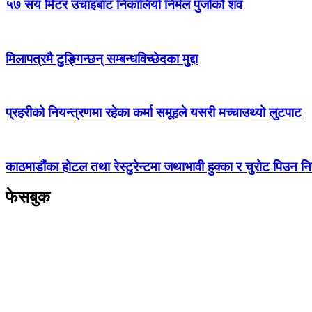
५७ सय मिटर उचाइबाट निकालियो निर्मल पुर्जाको शव
मिलापत्रमै टुङ्गिन्छन् सम्बन्धविच्छेदका मुद्दा
प्रहरीको नियन्त्रणमा रहेका कर्मा समूहले यसरी मच्चाउथ्यो लुटपाट
काठमाडौंका होटल तथा रेस्टुरेन्टमा जथाभावी हुक्का र चुरोट पिउन नि
फेसबुक