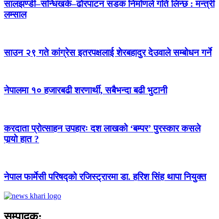
सालझण्डी–सन्धिखर्क–ढोरपाटन सडक निर्माणले गति लिन्छ : मन्त्री
लम्साल
साउन २९ गते कांग्रेस इतरपक्षलाई शेरबहादुर देउवाले सम्बोधन गर्ने
नेपालमा १० हजारबढी शरणार्थी, सबैभन्दा बढी भुटानी
करदाता प्रोत्साहन उपहारः दश लाखको ‘बम्पर’ पुरस्कार कसले
पार्‍याे हात ?
नेपाल फार्मेसी परिषद्को रजिस्ट्रारमा डा. हरिश सिंह थापा नियुक्त
सम्पादक: