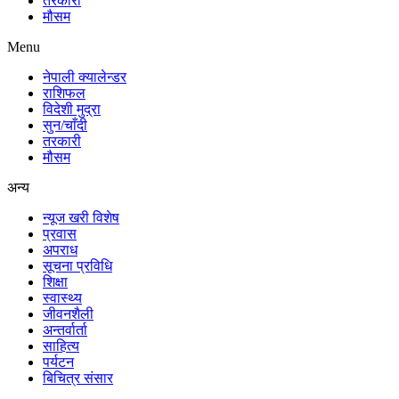
तरकारी
मौसम
Menu
नेपाली क्यालेन्डर
राशिफल
विदेशी मुद्रा
सुन/चाँदी
तरकारी
मौसम
अन्य
न्यूज खरी विशेष
प्रवास
अपराध
सूचना प्रविधि
शिक्षा
स्वास्थ्य
जीवनशैली
अन्तर्वार्ता
साहित्य
पर्यटन
बिचित्र संसार