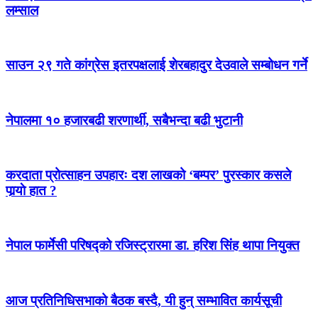
लम्साल
साउन २९ गते कांग्रेस इतरपक्षलाई शेरबहादुर देउवाले सम्बोधन गर्ने
नेपालमा १० हजारबढी शरणार्थी, सबैभन्दा बढी भुटानी
करदाता प्रोत्साहन उपहारः दश लाखको ‘बम्पर’ पुरस्कार कसले
पार्‍याे हात ?
नेपाल फार्मेसी परिषद्को रजिस्ट्रारमा डा. हरिश सिंह थापा नियुक्त
आज प्रतिनिधिसभाको बैठक बस्दै, यी हुन् सम्भावित कार्यसूची