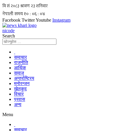
Skip
to
content
Facebook
Twitter
Youtube
Instagram
nicode
Search
समाचार
राजनीति
आर्थिक
समाज
अन्तर्राष्ट्रिय
मनोरन्जन
खेलकुद
विचार
प्रवास
अन्य
Menu
समाचार