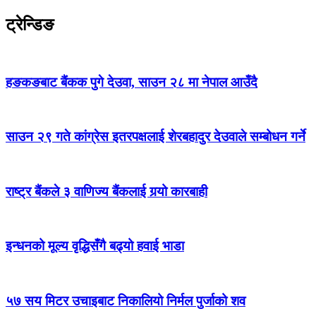
ट्रेन्डिङ
हङकङबाट बैंकक पुगे देउवा, साउन २८ मा नेपाल आउँदै
साउन २९ गते कांग्रेस इतरपक्षलाई शेरबहादुर देउवाले सम्बोधन गर्ने
राष्ट्र बैंकले ३ वाणिज्य बैंकलाई गर्‍यो कारबाही
इन्धनको मूल्य वृद्धिसँगै बढ्यो हवाई भाडा
५७ सय मिटर उचाइबाट निकालियो निर्मल पुर्जाको शव