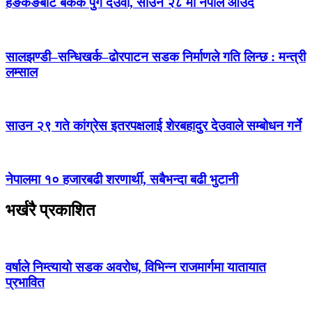
हङकङबाट बैंकक पुगे देउवा, साउन २८ मा नेपाल आउँदै
सालझण्डी–सन्धिखर्क–ढोरपाटन सडक निर्माणले गति लिन्छ : मन्त्री
लम्साल
साउन २९ गते कांग्रेस इतरपक्षलाई शेरबहादुर देउवाले सम्बोधन गर्ने
नेपालमा १० हजारबढी शरणार्थी, सबैभन्दा बढी भुटानी
भर्खरै प्रकाशित
वर्षाले निम्त्यायो सडक अवरोध, विभिन्न राजमार्गमा यातायात
प्रभावित