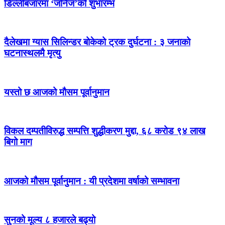
डिल्लीबजारमा ‘जर्निज’को शुभारम्भ
दैलेखमा ग्यास सिलिन्डर बोकेको ट्रक दुर्घटना : ३ जनाको
घटनास्थलमै मृत्यु
यस्तो छ आजको मौसम पूर्वानुमान
विकल दम्पतीविरुद्ध सम्पत्ति शुद्धीकरण मुद्दा, ६८ करोड ९४ लाख
बिगो माग
आजको मौसम पूर्वानुमान : यी प्रदेशमा वर्षाको सम्भावना
सुनको मूल्य ८ हजारले बढ्यो