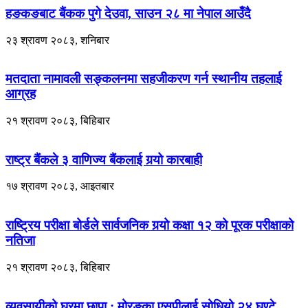
हङकङबाट बैंकक पुगे देउवा, साउन २८ मा नेपाल आउँदै
२३ श्रावण २०८३, शनिबार
मतदाता नामावली सङ्कलनमा सहजीकरण गर्न स्थानीय तहलाई
आग्रह
२१ श्रावण २०८३, बिहिबार
राष्ट्र बैंकले ३ वाणिज्य बैंकलाई गर्‍यो कारबाही
१७ श्रावण २०८३, आइतबार
राष्ट्रिय परीक्षा बोर्डले सार्वजनिक गर्‍यो कक्षा १२ को पूरक परीक्षाको
नतिजा
२१ श्रावण २०८३, बिहिबार
व्यवसायीको घरमा छापा : मोरङका एसपीलाई सोधियो २४ घण्टे