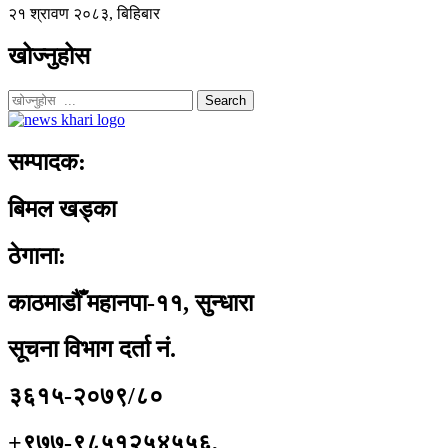
२१ श्रावण २०८३, बिहिबार
खोज्नुहोस
Search
सम्पादक:
बिमल खड्का
ठेगाना:
काठमाडौँ महानपा-११, सुन्धारा
सूचना विभाग दर्ता नं.
३६१५-२०७९/८०
+९७७-९८५१२५४५५६,