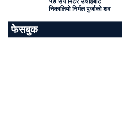
५७ सय मिटर उचाइबाट
निकालियो निर्मल पुर्जाको शव
फेसबुक