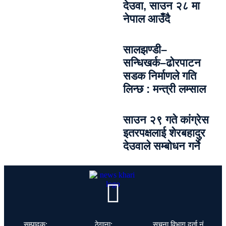
देउवा, साउन २८ मा
नेपाल आउँदै
सालझण्डी–
सन्धिखर्क–ढोरपाटन
सडक निर्माणले गति
लिन्छ : मन्त्री लम्साल
साउन २९ गते कांग्रेस
इतरपक्षलाई शेरबहादुर
देउवाले सम्बोधन गर्ने
सम्पादक:
ठेगाना:
सूचना विभाग दर्ता नं.