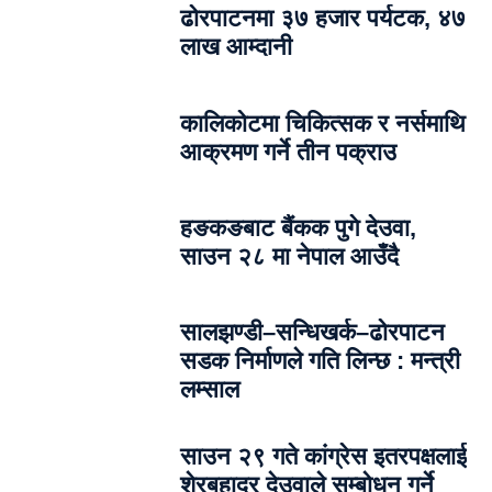
ढोरपाटनमा ३७ हजार पर्यटक, ४७
लाख आम्दानी
कालिकोटमा चिकित्सक र नर्समाथि
आक्रमण गर्ने तीन पक्राउ
हङकङबाट बैंकक पुगे देउवा,
साउन २८ मा नेपाल आउँदै
सालझण्डी–सन्धिखर्क–ढोरपाटन
सडक निर्माणले गति लिन्छ : मन्त्री
लम्साल
साउन २९ गते कांग्रेस इतरपक्षलाई
शेरबहादुर देउवाले सम्बोधन गर्ने