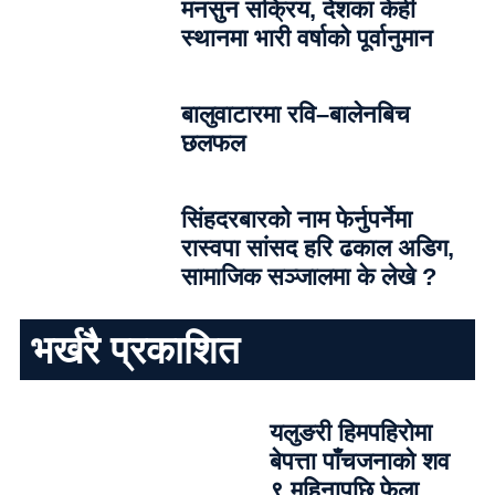
मनसुन सक्रिय, देशका केही
स्थानमा भारी वर्षाको पूर्वानुमान
बालुवाटारमा रवि–बालेनबिच
छलफल
सिंहदरबारको नाम फेर्नुपर्नेमा
रास्वपा सांसद हरि ढकाल अडिग,
सामाजिक सञ्जालमा के लेखे ?
भर्खरै प्रकाशित
यलुङरी हिमपहिरोमा
बेपत्ता पाँचजनाको शव
९ महिनापछि फेला