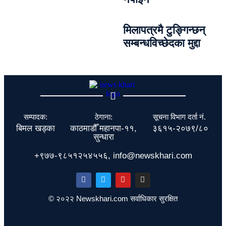
मिलापत्रमै टुङ्गिन्छन्
सम्बन्धविच्छेदका मुद्दा
सम्पादक:
ठेगाना:
सूचना विभाग दर्ता नं.
बिमल खड्का
काठमाडौँ महानपा-११,
३६१५-२०७९/८०
सुन्धारा
+९७७-९८५१२५४५५६, info@newskhari.com
© २०२२ Newskhari.com सर्वाधिकार सुरक्षित