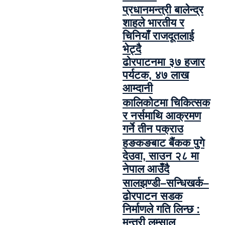
प्रधानमन्त्री बालेन्द्र
शाहले भारतीय र
चिनियाँ राजदूतलाई
भेट्दै
ढोरपाटनमा ३७ हजार
पर्यटक, ४७ लाख
आम्दानी
कालिकोटमा चिकित्सक
र नर्समाथि आक्रमण
गर्ने तीन पक्राउ
हङकङबाट बैंकक पुगे
देउवा, साउन २८ मा
नेपाल आउँदै
सालझण्डी–सन्धिखर्क–
ढोरपाटन सडक
निर्माणले गति लिन्छ :
मन्त्री लम्साल