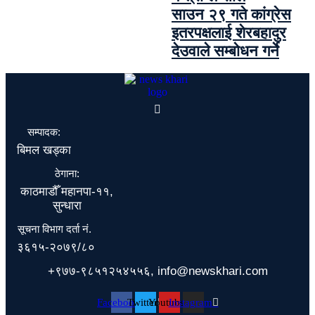
साउन २९ गते कांग्रेस
इतरपक्षलाई शेरबहादुर
देउवाले सम्बोधन गर्ने
सम्पादक:
बिमल खड्का
ठेगाना:
काठमाडौँ महानपा-११,
सुन्धारा
सूचना विभाग दर्ता नं.
३६१५-२०७९/८०
+९७७-९८५१२५४५५६, info@newskhari.com
Facebook
Twitter
Youtube
Instagram