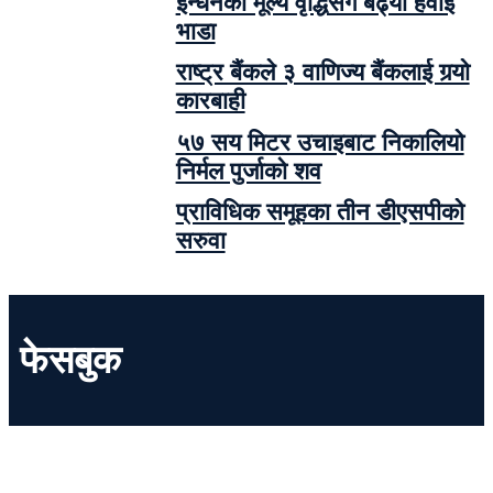
इन्धनको मूल्य वृद्धिसँगै बढ्यो हवाई
भाडा
राष्ट्र बैंकले ३ वाणिज्य बैंकलाई गर्‍यो
कारबाही
५७ सय मिटर उचाइबाट निकालियो
निर्मल पुर्जाको शव
प्राविधिक समूहका तीन डीएसपीको
सरुवा
फेसबुक