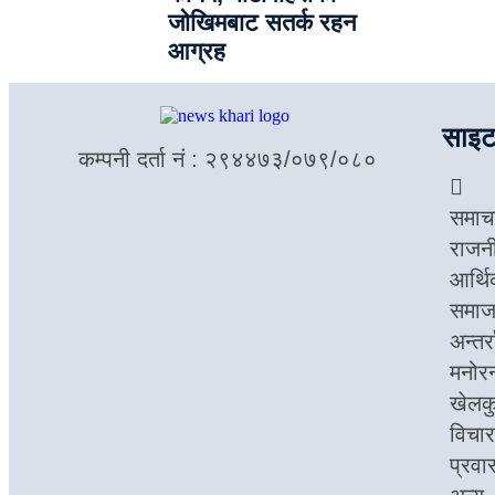
जोखिमबाट सतर्क रहन
आग्रह
साइट
कम्पनी दर्ता नं : २९४४७३/०७९/०८०
समाच
राजन
आर्थ
समा
अन्तर्र
मनोर
खेलक
विचार
प्रवा