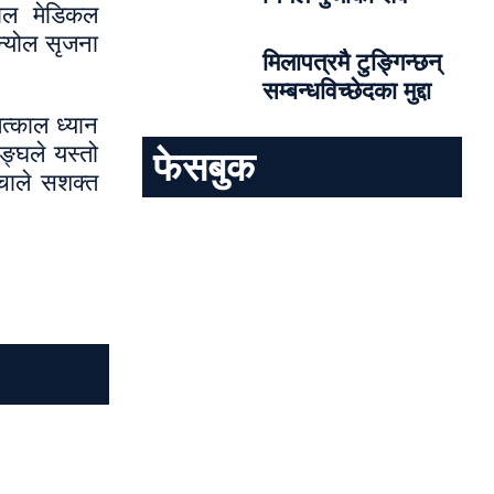
पाल मेडिकल
न्योल सृजना
मिलापत्रमै टुङ्गिन्छन्
सम्बन्धविच्छेदका मुद्दा
त्काल ध्यान
ङ्घले यस्तो
फेसबुक
चाले सशक्त