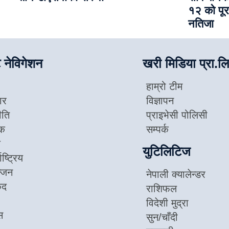
१२ को पूर
नतिजा
 नेविगेशन
खरी मिडिया प्रा.लि
हाम्रो टीम
ार
विज्ञापन
ीति
प्राइभेसी पोलिसी
िक
सम्पर्क
ज
युटिलिटिज
ाष्ट्रिय
न्जन
नेपाली क्यालेन्डर
ुद
राशिफल
विदेशी मुद्रा
स
सुन/चाँदी