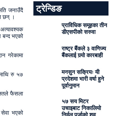
ट्रेन्डिङ
मति जनाउँदै
ा छन् ।
प्राविधिक समूहका तीन
अत्यावश्यक
डीएसपीको सरुवा
ा बन्द भएको
राष्ट्र बैंकले ३ वाणिज्य
वान गरेकामा
बैंकलाई गर्‍यो कारबाही
मनसुन सक्रियः यी
कमाथि रु ५७
प्रदेशमा भारी वर्षा हुने
पूर्वानुमान
ालतले फैसला
५७ सय मिटर
उचाइबाट निकालियो
 सेवा भएको
निर्मल पुर्जाको शव