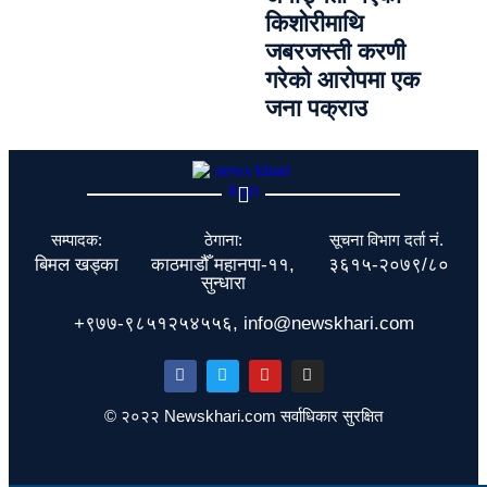
किशोरीमाथि
जबरजस्ती करणी
गरेको आरोपमा एक
जना पक्राउ
सम्पादक:
ठेगाना:
सूचना विभाग दर्ता नं.
बिमल खड्का
काठमाडौँ महानपा-११,
३६१५-२०७९/८०
सुन्धारा
+९७७-९८५१२५४५५६, info@newskhari.com
© २०२२ Newskhari.com सर्वाधिकार सुरक्षित