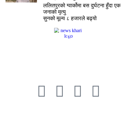
ललितपुरको ग्वार्कोमा बस दुर्घटना हुँदा एक
जनाको मृत्यु
सुनको मूल्य ८ हजारले बढ्यो
सम्पादक:
ठेगाना:
सूचना विभाग दर्ता नं.
बिमल खड्का
काठमाडौँ महानपा-११,
३६१५-२०७९/८०
सुन्धारा
+९७७-९८५१२५४५५६, info@newskhari.com
© २०२२ Newskhari.com सर्वाधिकार सुरक्षित