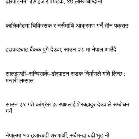
ढोरपाटनमा ३७ हजार पर्यटक, ४७ लाख आम्दानी
कालिकोटमा चिकित्सक र नर्समाथि आक्रमण गर्ने तीन पक्राउ
हङकङबाट बैंकक पुगे देउवा, साउन २८ मा नेपाल आउँदै
सालझण्डी–सन्धिखर्क–ढोरपाटन सडक निर्माणले गति लिन्छ :
मन्त्री लम्साल
साउन २९ गते कांग्रेस इतरपक्षलाई शेरबहादुर देउवाले सम्बोधन
गर्ने
नेपालमा १० हजारबढी शरणार्थी, सबैभन्दा बढी भुटानी