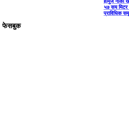
होर्मुज नाका 
५७ सय मिटर उ
प्राविधिक सम
फेसबुक