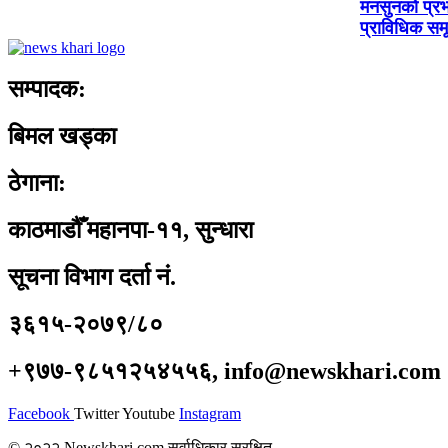
मनसुनको प्र
प्राविधिक सम
सम्पादक:
बिमल खड्का
ठेगाना:
काठमाडौँ महानपा-११, सुन्धारा
सूचना विभाग दर्ता नं.
३६१५-२०७९/८०
+९७७-९८५१२५४५५६, info@newskhari.com
Facebook
Twitter
Youtube
Instagram
© २०२२ Newskhari.com सर्वाधिकार सुरक्षित