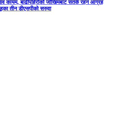
भाव कायम, बाढीपहिरोको जोखिमबाट सतर्क रहन आग्रह
ूहका तीन डीएसपीको सरुवा