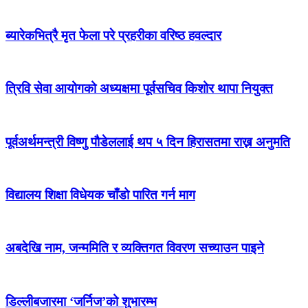
ब्यारेकभित्रै मृत फेला परे प्रहरीका वरिष्ठ हवल्दार
त्रिवि सेवा आयोगको अध्यक्षमा पूर्वसचिव किशोर थापा नियुक्त
पूर्वअर्थमन्त्री विष्णु पौडेललाई थप ५ दिन हिरासतमा राख्न अनुमति
विद्यालय शिक्षा विधेयक चाँडो पारित गर्न माग
अबदेखि नाम, जन्ममिति र व्यक्तिगत विवरण सच्याउन पाइने
डिल्लीबजारमा ‘जर्निज’को शुभारम्भ