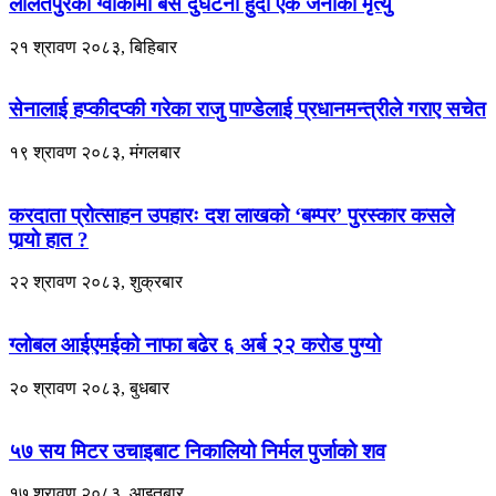
ललितपुरको ग्वार्कोमा बस दुर्घटना हुँदा एक जनाको मृत्यु
२१ श्रावण २०८३, बिहिबार
सेनालाई हप्कीदप्की गरेका राजु पाण्डेलाई प्रधानमन्त्रीले गराए सचेत
१९ श्रावण २०८३, मंगलबार
करदाता प्रोत्साहन उपहारः दश लाखको ‘बम्पर’ पुरस्कार कसले
पार्‍याे हात ?
२२ श्रावण २०८३, शुक्रबार
ग्लोबल आईएमईको नाफा बढेर ६ अर्ब २२ करोड पुग्यो
२० श्रावण २०८३, बुधबार
५७ सय मिटर उचाइबाट निकालियो निर्मल पुर्जाको शव
१७ श्रावण २०८३, आइतबार