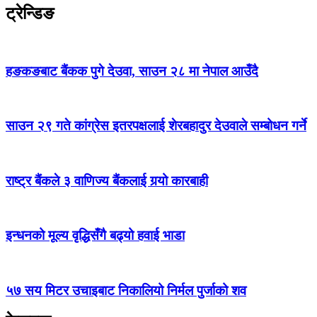
ट्रेन्डिङ
हङकङबाट बैंकक पुगे देउवा, साउन २८ मा नेपाल आउँदै
साउन २९ गते कांग्रेस इतरपक्षलाई शेरबहादुर देउवाले सम्बोधन गर्ने
राष्ट्र बैंकले ३ वाणिज्य बैंकलाई गर्‍यो कारबाही
इन्धनको मूल्य वृद्धिसँगै बढ्यो हवाई भाडा
५७ सय मिटर उचाइबाट निकालियो निर्मल पुर्जाको शव