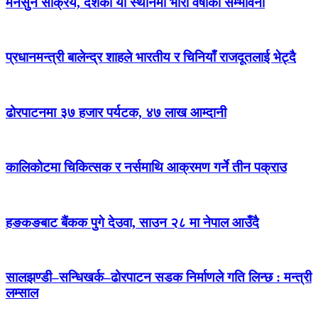
मनसुन सक्रिय, देशका यी स्थानमा भारी वर्षाको सम्भावना
प्रधानमन्त्री बालेन्द्र शाहले भारतीय र चिनियाँ राजदूतलाई भेट्दै
ढोरपाटनमा ३७ हजार पर्यटक, ४७ लाख आम्दानी
कालिकोटमा चिकित्सक र नर्समाथि आक्रमण गर्ने तीन पक्राउ
हङकङबाट बैंकक पुगे देउवा, साउन २८ मा नेपाल आउँदै
सालझण्डी–सन्धिखर्क–ढोरपाटन सडक निर्माणले गति लिन्छ : मन्त्री
लम्साल