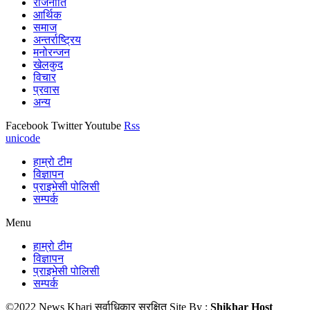
राजनीति
आर्थिक
समाज
अन्तर्राष्ट्रिय
मनोरन्जन
खेलकुद
विचार
प्रवास
अन्य
Facebook
Twitter
Youtube
Rss
unicode
हाम्रो टीम
विज्ञापन
प्राइभेसी पोलिसी
सम्पर्क
Menu
हाम्रो टीम
विज्ञापन
प्राइभेसी पोलिसी
सम्पर्क
©2022 News Khari सर्वाधिकार सुरक्षित Site By :
Shikhar Host