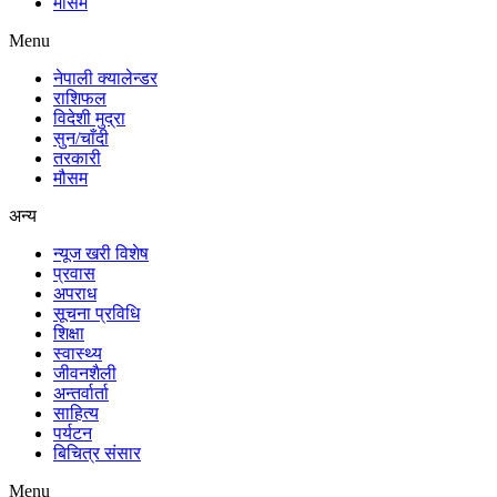
मौसम
Menu
नेपाली क्यालेन्डर
राशिफल
विदेशी मुद्रा
सुन/चाँदी
तरकारी
मौसम
अन्य
न्यूज खरी विशेष
प्रवास
अपराध
सूचना प्रविधि
शिक्षा
स्वास्थ्य
जीवनशैली
अन्तर्वार्ता
साहित्य
पर्यटन
बिचित्र संसार
Menu