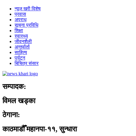
न्यूज खरी विशेष
प्रवास
अपराध
सूचना प्रविधि
शिक्षा
स्वास्थ्य
जीवनशैली
अन्तर्वार्ता
साहित्य
पर्यटन
बिचित्र संसार
सम्पादक:
विमल खड्का
ठेगाना:
काठमाडौँ महानपा-११, सुन्धारा