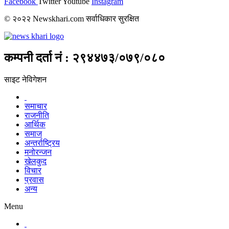
Facebook
Twitter
Youtube
Instagram
© २०२२ Newskhari.com सर्वाधिकार सुरक्षित
कम्पनी दर्ता नं : २९४४७३/०७९/०८०
साइट नेविगेशन
समाचार
राजनीति
आर्थिक
समाज
अन्तर्राष्ट्रिय
मनोरन्जन
खेलकुद
विचार
प्रवास
अन्य
Menu