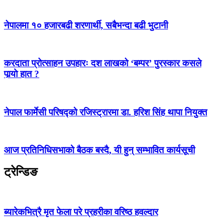
नेपालमा १० हजारबढी शरणार्थी, सबैभन्दा बढी भुटानी
करदाता प्रोत्साहन उपहारः दश लाखको ‘बम्पर’ पुरस्कार कसले
पार्‍याे हात ?
नेपाल फार्मेसी परिषद्को रजिस्ट्रारमा डा. हरिश सिंह थापा नियुक्त
आज प्रतिनिधिसभाको बैठक बस्दै, यी हुन् सम्भावित कार्यसूची
ट्रेन्डिङ
ब्यारेकभित्रै मृत फेला परे प्रहरीका वरिष्ठ हवल्दार