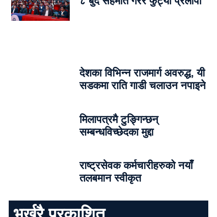
८ बुँदे सहमति गरेरै फुट्यो प्रलोपा
देशका विभिन्न राजमार्ग अवरुद्ध, यी
सडकमा राति गाडी चलाउन नपाइने
मिलापत्रमै टुङ्गिन्छन्
सम्बन्धविच्छेदका मुद्दा
राष्ट्रसेवक कर्मचारीहरुको नयाँ
तलबमान स्वीकृत
भर्खरै प्रकाशित