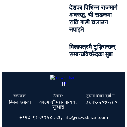
देशका विभिन्न राजमार्ग
अवरुद्ध, यी सडकमा
राति गाडी चलाउन
नपाइने
मिलापत्रमै टुङ्गिन्छन्
सम्बन्धविच्छेदका मुद्दा
सम्पादक:
ठेगाना:
सूचना विभाग दर्ता नं.
बिमल खड्का
काठमाडौँ महानपा-११,
३६१५-२०७९/८०
सुन्धारा
+९७७-९८५१२५४५५६, info@newskhari.com